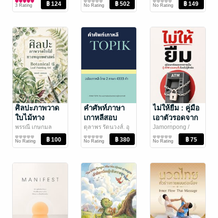
Publishing Group
พัฒนาตนเอง
เดช
การเงินการลงทุน
/ บริษัท พาร์ค
ธรรมนิติ
กฎหมาย
ลูกจ้าง
3 Rating
No Rating
No Rating
พรอพ จำกัด
ศิลปะภาพวาด
คำศัพท์ภาษา
ไม่ให้ยืม : คู่มือ
ใบไม้ทาง
เกาหลีสอบ
เอาตัวรอดจาก
พฤกษศาสตร์
TOPIK 1 และ 2
การเป็นตู้ ATM
พรรณี เกษกมล
ตุลาพร รัตนวงส์. อุ
Jamornpong
/
ศิลปะและภาพถ่าย
ไรลิวร รัตนวงส์. 郑
ภาษา
Leusee Academy
การเงินการลงทุน
ชุดภาพวาดเล่ม
ของคนอื่นโดย
No Rating
No Rating
No Rating
龙峰
/ ເກີບກະໂປະ
1
ไม่รู้สึกผิด