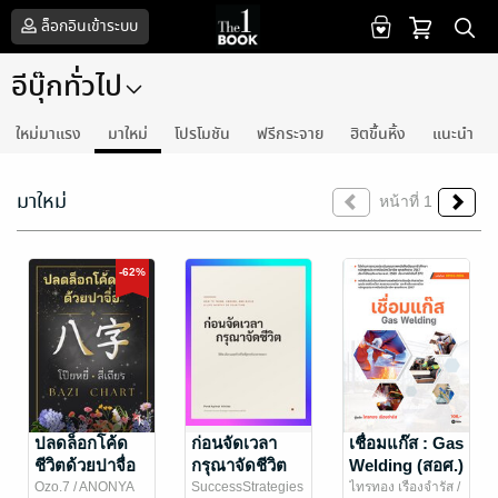
ล็อกอินเข้าระบบ
อีบุ๊กทั่วไป
ใหม่มาแรง
มาใหม่
โปรโมชัน
ฟรีกระจาย
ฮิตขึ้นหิ้ง
แนะนำ
มาใหม่
หน้าที่ 1
-62%
ปลดล็อกโค้ด
ก่อนจัดเวลา
เชื่อมแก๊ส : Gas
ชีวิตด้วยปาจื่อ
กรุณาจัดชีวิต
Welding (สอศ.)
Bazi Chart
(รหัสวิชา
Ozo.7
/ ANONYA
SuccessStrategies
ไทรทอง เรืองจำรัส
/