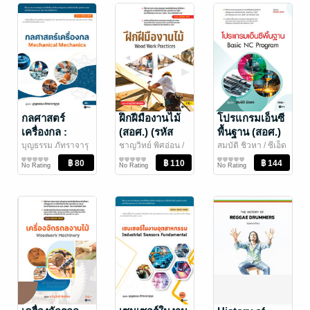
กลศาสตร์
ฝึกฝีมืองานไม้
โปรแกรมเอ็นซี
เครื่องกล :
(สอศ.) (รหัส
พื้นฐาน (สอศ.)
Mechanical
วิชา 20100-
(รหัสวิชา
บุญธรรม ภัทราจารุ
ชาญวิทย์ พิศอ่อน
/
สมบัติ ชิวหา
/ ซีเอ็ด
กุล
การศึกษา/ตำรา
/ ซีเอ็ดยูเคชั่น
ซีเอ็ดยูเคชั่น
การศึกษา/ตำรา
ยูเคชั่น
การศึกษา/ตำรา
Mechanics
1011)
20102-2012)
No Rating
No Rating
No Rating
เรียน
เรียน
เรียน
(สอศ.) (รหัส
วิชา 20101-
2007)