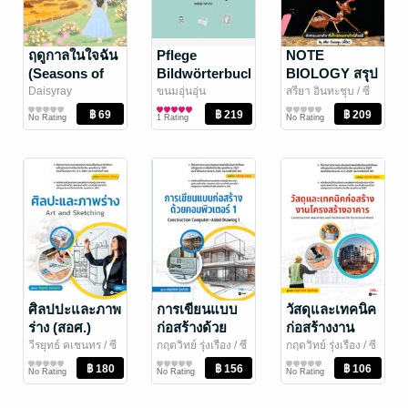
ฤดูกาลในใจฉัน
Pflege
NOTE
(Seasons of
Bildwörterbuch
BIOLOGY สรุป
my heart)
พจนานุกรมภาพ
วิชาชีววิทยา
Daisyray
ขนมอุ่นอุ่น
สรียา อินทะชุบ
/ ซี
ความรู้สึกดีๆ (Feel
(Khanom Un-Un)
ภาษา
เอ็ดยูเคชั่น
การศึกษา/ตำรา
คำศัพท์การ
No Rating
1 Rating
No Rating
Good)
เรียน
พยาบาล
(Deutsch -
Thai เยอรมัน -
ไทย)
ศิลปปะและภาพ
การเขียนแบบ
วัสดุและเทคนิค
ร่าง (สอศ.)
ก่อสร้างด้วย
ก่อสร้างงาน
(รหัสวิชา
คอมพิวเตอร์ 1
โครงสร้าง
วีรยุทธ์ คเชนทร
/ ซี
กฤตวิทย์ รุ่งเรือง
/ ซี
กฤตวิทย์ รุ่งเรือง
/ ซี
เอ็ดยูเคชั่น
การศึกษา/ตำรา
เอ็ดยูเคชั่น
การศึกษา/ตำรา
เอ็ดยูเคชั่น
การศึกษา/ตำรา
20100-1012)
(สอศ.) (รหัส
อาคาร (สอศ.)
No Rating
No Rating
No Rating
เรียน
เรียน
เรียน
วิชา 20108-
(รหัสวิชา
2014)
20106-2006)