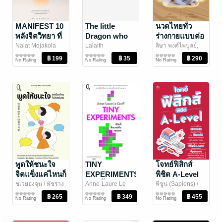
MANIFEST 10
The little
นวดไทยทั่ว
พลังจิตวิทยา ที่
Dragon who
ร่างกายแบบต่อ
เปลี่ยนความคิด
was afraid of
เนื่อง
Nalat Mojakola
Lalaith
ลิษา พงศ์ไพบูลย์,
พัฒนาตนเอง
หนังสือเด็กปฐมวัย /
ญาธิดา ทองโกมล
สุขภาพ
/
ให้กลายเป็น
heights
No Rating
No Rating
No Rating
นิทานภาพ
ลิษา พงศ์ไพบูลย์
ชีวิตจริง
พูดให้ชนะใจ
TINY
โจทย์ฟิสิกส์
จิตแข็งแค่ไหนก็
EXPERIMENTS
พิชิต A-Level
ปฏิเสธไม่ลง
ชีวิตนี้คือ
ชเวยองจุน / พัชราง
Anne-Laure Le
พี่ซูน (Sapiens)
/
สุ์
จิตวิทยา
/ สำนักพิมพ์ O2
Cunff / ประภัสสร โท
จิตวิทยา
Ganbatte กัมบัตเตะ
การศึกษา/ตำรา
เวอร์ชั่นทดลอง
No Rating
No Rating
No Rating
วัฒนพันธ์
/ สำนัก
เรียน
พิมพ์ O2