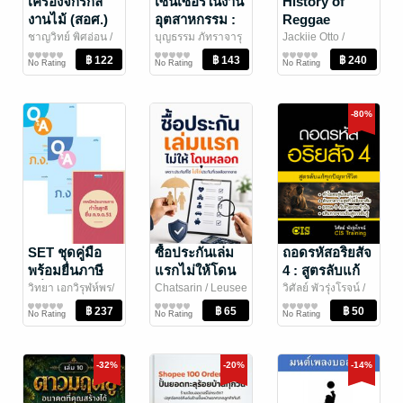
เครื่องจักรกล
เซนเซอร์ในงาน
History of
งานไม้ (สอศ.)
อุตสาหกรรม :
Reggae
(รหัสวิชา
Industrial
Drummers :
ชาญวิทย์ พิศอ่อน
/
บุญธรรม ภัทราจารุ
Jackiie Otto
/
ซีเอ็ดยูเคชั่น
การศึกษา/ตำรา
กุล
การศึกษา/ตำรา
/ ซีเอ็ดยูเคชั่น
Jackiie otto
ความรู้ทั่วไป
20121-2015)
Sensors
จังหวะจะโดน
No Rating
No Rating
No Rating
เรียน
เรียน
Fundamental
(สอศ.) (รหัส
วิชา 20127-
-80%
2009)
SET ชุดคู่มือ
ซื้อประกันเล่ม
ถอดรหัสอริยสัจ
พร้อมยื่นภาษี
แรกไม่ให้โดน
4 : สูตรลับแก้
ครึ่งปี (3 เล่ม)
หลอก
ทุกปัญหาชีวิต
วิทยา เอกวิรุฬห์พร/
Chatsarin
/ Leusee
วิศัลย์ พัวรุ่งโรจน์
/
วินัย ปณิธานรักษ์ชัย
การตลาดและการ
Academy
การเงินการลงทุน
CIS Training
ธรรมะ/ปรัชญา
No Rating
No Rating
No Rating
/ ธรรมนิติ
บัญชี
-32%
-20%
-14%