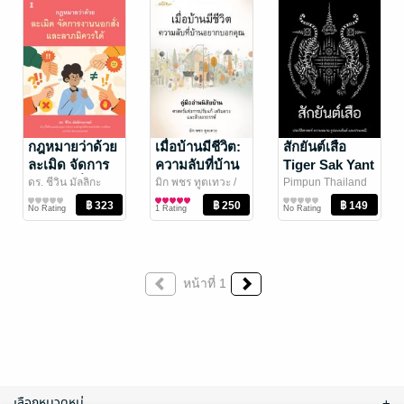
กฎหมายว่าด้วย
เมื่อบ้านมีชีวิต​:
สักยันต์เสือ
ละเมิด จัดการ
ความลับที่บ้าน
Tiger Sak Yant
งานนอกสั่ง และ
อยากบอกคุณ
ประวัติศาสตร์
ดร. ชีวิน มัลลิกะ
มิก​ พชร​ ทูตเทวะ
/
Pimpun Thailand
มาลย์
กฎหมาย
/ วิญญูชน
ปัณณ์ธีมา
ดวงพยากรณ์/ฮวง
ประวัติศาสตร์
ลาภมิควรได้
ความหมาย รูป
No Rating
1 Rating
No Rating
จุ้ย/โหราศาสตร์
แบบยันต์ และ
ประเพณี
หน้าที่ 1
เลือกหมวดหมู่