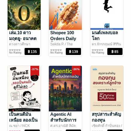
เล่ม.10 ดาว
Shopee 100
มนต์เพลงบอล
มฤตยู- อนาคต
Orders Daily
โลก
ที่คุณสร้างได้
ปั้นยอดทะลุร้อย
ดวงดาวศึกษา
Sakda P.
/ The
ดร.จักรกฤษณ์ สิริริน
พัฒนาตนเอง
Richmind Books
การตลาดและการ
/ สำนักพิมพ์หมีคั่ว
ดนตรีและบันเทิง
บ้านทุกวัน
No Rating
No Rating
No Rating
บัญชี
โลก
-37%
-36%
เป็นคนดีมัน
Agentic AI
สรุปสาระสำคัญ
เหนื่อย ลองเป็น
สำหรับนักการ
กองทุน
คนชั่วดูก็ไม่เลว
เงิน
สงเคราะห์
ณ.ชยา
/ NCK
ศ.ดร.อาณัติ ลีมัค
เชิดศักดิ์ กำปั่นทอง
/