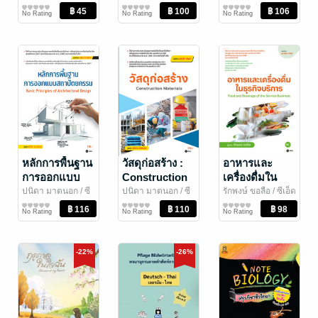
ดวงพยากรณ์/ฮวง
กลยุทธ์แห่งความ
พัฒนาตนเอง
ซีเอ็ดยูเคชั่น
การศึกษา/ตำรา
20103-2026)
No Rating
No Rating
No Rating
จุ้ย/โหราศาสตร์
สำเร็จ
เรียน
หลักการพื้นฐาน
วัสดุก่อสร้าง :
อาหารและ
การออกแบบ
Construction
เครื่องดื่มใน
สถาปัตยกรรม :
Materials
ธุรกิจบริการ :
ปนิดา มาตนอก
/ ซี
ปนิดา มาตนอก
/ ซี
รักพงษ์ ขอลือ
/ ซีเอ็ด
เอ็ดยูเคชั่น
การศึกษา/ตำรา
เอ็ดยูเคชั่น
การศึกษา/ตำรา
ยูเคชั่น
การศึกษา/ตำรา
Basic
(สอศ.) (รหัส
Food and
No Rating
No Rating
No Rating
เรียน
เรียน
เรียน
Principles of
วิชา 20121-
Beverage of
Architectural
2023)
the Service
Design (สอศ.)
Business
-22%
-26%
(รหัสวิชา
(สอศ.) (รหัส
20121-2025)
วิชา 20700-
1007)