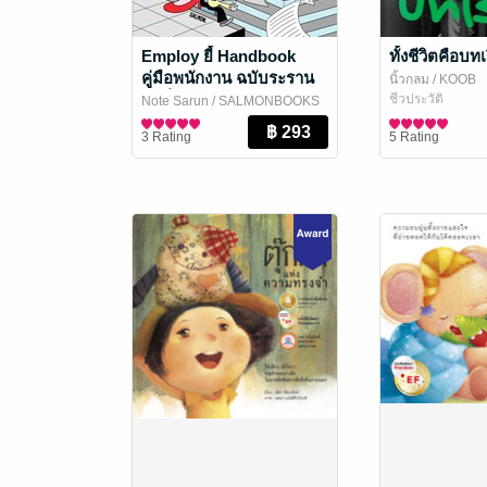
Employ ยี้ Handbook
ทั้งชีวิตคือบท
คู่มือพนักงาน ฉบับระราน
นิ้วกลม
/ KOOB
คนอื่น
ชีวประวัติ
Note Sarun
/ SALMONBOOKS
สาระบันเทิง
3 Rating
5 Rating