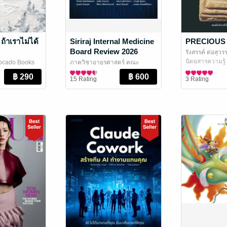
ถ้าเราไม่ได้
Siriraj Internal Medicine
PRECIOUS 
Board Review 2026
รังสรรค์ ต่อสุว
นิตยสารความรู้
ocado Books
ภาควิชาอายุรศาสตร์ คณะ
แพทยศาสตร์ศิริราชพยาบาล
แพทยศาสตร์
/
15 Rating
3 Rating
SIMed