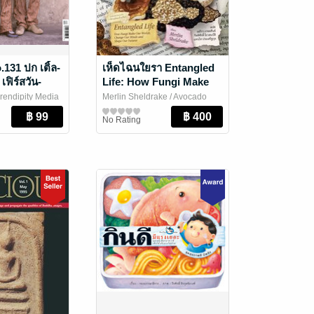
131 ปก เติ้ล-
เห็ดไฉนใยรา Entangled
เฟิร์สวัน-
Life: How Fungi Make
Our Worlds, Change
rendipity Media
Merlin Sheldrake
/ Avocado
Our Minds & Shape Our
le
Books อะโวคาโด บุ๊กส์
วิทยาศาสตร์และเทคโนโลยี
No Rating
Futures