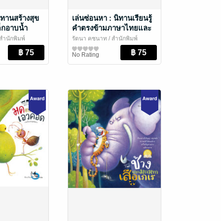
ทานสร้างสุข
เล่นซ่อนหา : นิทานเรียนรู้
เด็กอาบน้ำ
คำตรงข้ามภาษาไทยและ
ะผม
ภาษาอังกฤษ
สำนักพิมพ์
รัตนา คชนาท
/ สำนักพิมพ์
วัย / นิทานภาพ
ห้องเรียน
หนังสือเด็กปฐมวัย / นิทานภาพ
No Rating