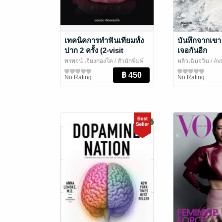
เทคนิคการทำฟันเทียมทั้ง
บันทึกจากเขา 
ปาก 2 ครั้ง (2-visit
เจอกันอีก
complete denture)
พรพจน์ เจียงกองโค
/ สำนักพิมพ์
หลิวเฉินจวิน
/ Av
มหาวิทยาลัยนเรศวร
วิทยาศาสตร์และเทคโนโลยี
อะโวคาโด บุ๊กส์
สาระบันเทิง
No Rating
No Rating