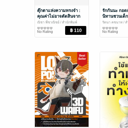
ตุ๊กตาแห่งความทรงจำ :
รักกันนะ กอดก
คุณค่าไม่อาจตัดสินจาก
นิทานชวนเด็
ภายนอก
มอบความรัก
ณิชา พีชวณิชย์
/ สำนักพิมพ์
รัตนา คชนาท
/ ส
ห้องเรียน
หนังสือเด็กปฐมวัย / นิทานภาพ
ห้องเรียน
หนังสือเด็กปฐมวั
No Rating
No Rating