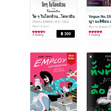
ใด ๆ ในโลกล้วน...โดพามีน
Vogue No.159
ญา มะลิซ้อน แ
ANNA LEMBKE, M.D.
/ B2S
กลิ่นเนียม
พัฒนาตนเอง
ทีมงาน Vogue
/ 
Media
นิตยสาร Lifestyl
4 Rating
5 Rating