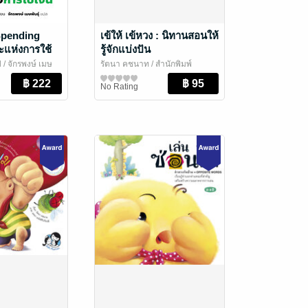
Spending
เข้ให้ เข้หวง : นิทานสอนให้
ะแห่งการใช้
รู้จักแบ่งปัน
/ จักรพงษ์ เมษ
รัตนา คชนาท
/ สำนักพิมพ์
น
e Rich Books
ห้องเรียน
หนังสือเด็กปฐมวัย / นิทานภาพ
No Rating