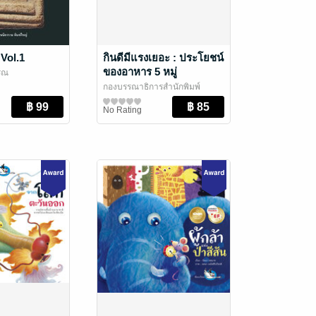
Vol.1
กินดีมีแรงเยอะ : ประโยชน์
ของอาหาร 5 หมู่
รรณ
กองบรรณาธิการสำนักพิมพ์
ห้องเรียน
ความรู้เสริมสำหรับเด็กและ
/ สำนักพิมพ์ห้องเรียน
No Rating
เยาวชน