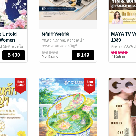
e Untold
หลักการตลาด
MAYA TV Vo
e Women
1089
รศ.ดร. นิลาวัลย์ สว่างรัตน์
/
k the
AJ.Nila
การตลาดและการบัญชี
 (ฮัลลี รูเบนโฮ
ทีมงาน MAYA c
ทั้งห้า: ชีวิต
วลา
Channel
นิตยสารดาราแล
No Rating
7 Rating
)
เผยของหญิง
เดอะริปเปอร์