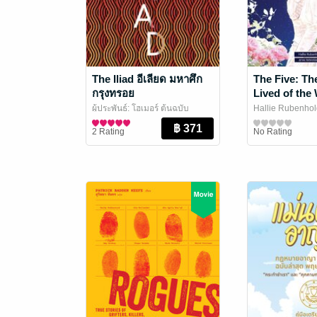
The Iliad อีเลียด มหาศึก
The Five: Th
กรุงทรอย
Lived of th
Killed by Jac
ผู้ประพันธ์: โฮเมอร์ ต้นฉบับ
Hallie Rubenhold
Ripper (ผู้หญิง
อังกฤษ: ซามูเอล บัตเลอร์ ผู้แปล:
ประวัติศาสตร์
ลด์)
ประวัติศาสตร์
/ สำนักพิมพ์เ
2 Rating
No Rating
ไอริสา ชั้นศิริ
/ ยิปซีสำนักพิมพ์
(Timepublishing
ที่ไม่ถูกเปิด
สาวที่ถูกแจ็ค
ฆ่า)