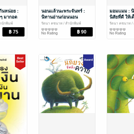
ันหน่อย :
นอนแล้วนะพระจันทร์ :
มอมแมม : นิ
กๆ มากอด
นิทานอ่านก่อนนอน
นิสัยที่ดี ให้
แปรงฟัน สร
ำนักพิมพ์
รัตนา คชนาท
/ สำนักพิมพ์
รัตนา คชนาท
/ 
ย / นิทานภาพ
ห้องเรียน
หนังสือเด็กปฐมวัย / นิทานภาพ
ห้องเรียน
หนังสือเด็กปฐม
No Rating
No Rating