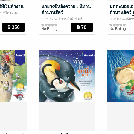
ให้เงินทำงาน
นกยางขี่หลังควาย : นิทาน
มดตะนอยเอว
ตำนานสัตว์
ตำนานสัตว์ ท
 บริษัท เดอะ
รูปร่างแบบนี้
ด
กองบรรณาธิการสำนักพิมพ์
กองบรรณาธิการ
ห้องเรียน
หนังสือเด็กปฐมวัย / นิทานภาพ
/ สำนักพิมพ์ห้องเรียน
ห้องเรียน
หนังสือเด็กปฐม
/ สำนัก
No Rating
No Rating