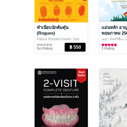
ทำเนียบนักต้มตุ๋น
แม่นหลัก อาญ
(Rogues)
พฤษภาคม 25
Patrick Radden Keefe
/ Salt
เมธา จันทร์ชื่น
/ 
Publishing
สาระบันเทิง
กฎหมาย
No Rating
3 Rating