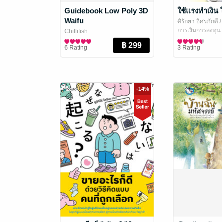
Guidebook Low Poly 3D
ใช้แรงทำเงิน 
Waifu
ศิรัถยา อิศรภักดี
/
สแตนดาร์ด จำกั
การเงินการลงทุน
Chillifish
ศิลปะและภาพถ่าย
6 Rating
3 Rating
-14%