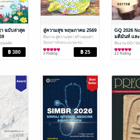
า ฉบับล่าสุด
สู่ความสุข พฤษภาคม 2569
GQ 2026 No.
69
มติมันท์ และ 
ทีมงาน สู่ความสุข
/ สร้างคุณค่า
วรรณกร
นิตยสารสังคมและชุมชน
แม่นหลัก
ทีมงาน GQ
/ Se
นิตยสาร Lifesty
3 Rating
12 Rating