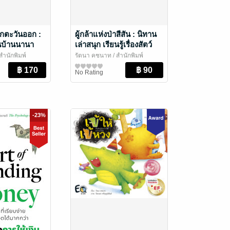
กตะวันออก :
ผู้กล้าแห่งป่าสีสัน : นิทาน
นบ้านนานา
เล่าสนุก เรียนรู้เรื่องสัตว์
โลกตะวันออก
และสี
สำนักพิมพ์
รัตนา คชนาท
/ สำนักพิมพ์
วัย / นิทานภาพ
ห้องเรียน
หนังสือเด็กปฐมวัย / นิทานภาพ
No Rating
-23%