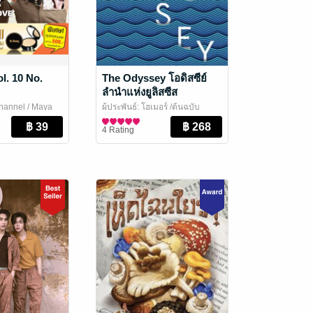
l. 10 No.
The Odyssey โอดิสซีย์
ลำนำแห่งยูลิสซีส
hannel
/ Maya
ผู้ประพันธ์: โฮเมอร์ /ต้นฉบับ
ะบันเทิง
อังกฤษ: ซามูเอล บัตเลอร์/ผู้แปล:
ประวัติศาสตร์
4 Rating
ไอริสา ชั้นศิริ
/ ยิปซีสำนักพิมพ์