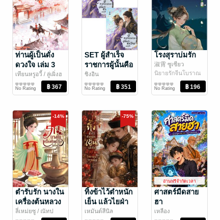
ท่านผู้เป็นดั่ง
SET ผู้สำเร็จ
โรงสุราบ่มรัก
ดวงใจ เล่ม 3
ราชการผู้นั้นคือ
淑霄 ซูเซียว
นิยายรักจีนโบราณ
สามีใหม่ของข้า
เทียนหรูอวี้ / ลู่เผิ่งฮ
ชิงอิน
วา
นิยายรักจีนโบราณ
/ Jamsai Story
นิยายรักจีนโบราณ
No Rating
No Rating
No Rating
-14%
-75%
อ่านฟรีจำกัดเวลา
ตำรับรัก นางใน
ทิ้งข้าไว้ตำหนัก
ศาสตร์มืดสาย
เครื่องต้นหลวง
เย็น แล้วไยฝ่า
ฮา
บาทจึงตามมาท
ลี่เหม่ยซู
/ ณัทป
เหมันต์สีนิล
เหลือง