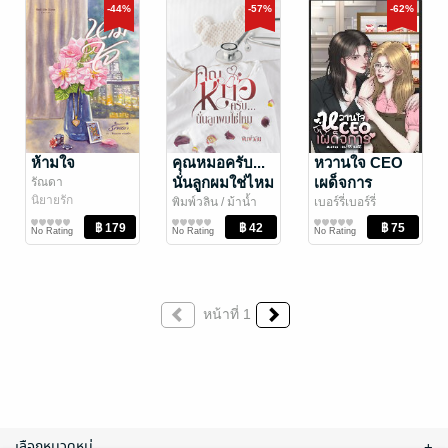
-44%
-57%
-62%
ห้ามใจ
คุณหมอครับ...
หวานใจ CEO
นั่นลูกผมใช่ไหม
เผด็จการ
รัณดา
นิยายรัก
พิมพ์วลิน
/ ม้าน้ำ
เบอร์รี่เบอร์รี่
สีชมพู
นิยายรัก
นิยาย Girl
No Rating
No Rating
No Rating
Love/Yuri
หน้าที่ 1
เลือกหมวดหมู่