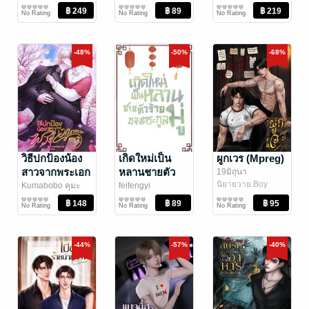
นิยาย Girl
หลากสี
นิยายโรมานซ์
จุฑารัตน์
วรรณกรรมคลาสสิก/
You
No Rating
No Rating
No Rating
Love/Yuri
วรรณคดีไทย
-48%
-50%
-68%
วิธีปกป้องน้อง
เกิดใหม่เป็น
ผูกเวร (Mpreg)
สาวจากพระเอก
หลานชายตัว
19มิถุนา
นิยายวาย Boy
ธงแดง เล่ม 2
ร้ายของตระกู
Kumabobo คุมะ
feifengyi
Love / Yaoi
นิยายวาย Boy
นิยายวาย Boy
(เล่มจบ)
ลมู่
No Rating
No Rating
No Rating
Love / Yaoi
Love / Yaoi
-44%
-57%
-40%