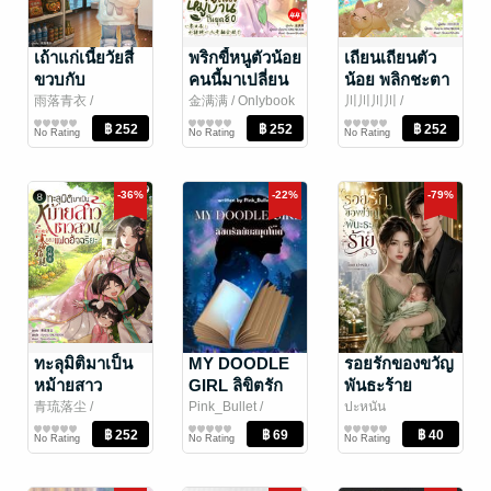
เถ้าแก่เนี้ยวัยสี่
พริกขี้หนูตัวน้อย
เถียนเถียนตัว
ขวบกับ
คนนี้มาเปลี่ยน
น้อย พลิกชะตา
อพาร์ตเมนต์สุด
โฉมหมู่บ้านใน
นำพาหมู่บ้านสู่
雨落青衣
/
金满满
/ Onlybook
川川川川
/
Onlybook
นิยายแฟนตาซี
นิยายรัก
Onlybook
นิยายรัก
แกร่งในวันสิ้น
ยุค 80 เล่ม 44
ความรุ่งโรจน์
No Rating
No Rating
No Rating
โลก เล่ม 5
เล่ม 10
-36%
-22%
-79%
ทะลุมิติมาเป็น
MY DOODLE
รอยรักของขวัญ
หม้ายสาว
GIRL ลิขิตรัก
พันธะร้าย
ชาวสวนของ
ยัยสมุดโน๊ต
青琉落尘
/
Pink_Bullet​
/
ปะหนัน
Onlybook
นิยายรักจีนโบราณ
RoseapplePie
นิยาย Girl
นิยายรัก
แฝดอัจฉริยะ
No Rating
No Rating
No Rating
Love/Yuri
เล่ม 8