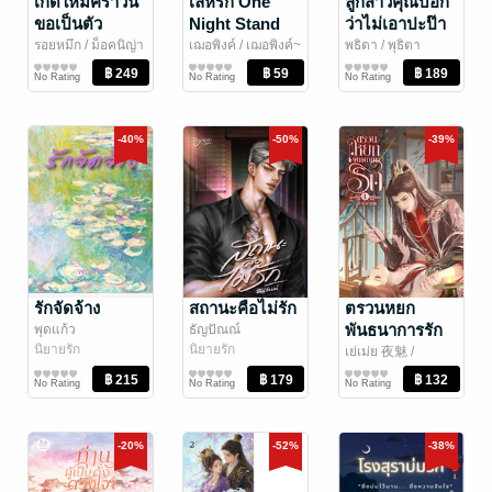
เกิดใหม่คราวนี้
เล่ห์รัก One
ลูกสาวคุณบอก
ขอเป็นตัว
Night Stand
ว่าไม่เอาปะป๊า
มารดาไร้ใจ
ใจร้าย
รอยหมึก
/ ม็อคนิญ่า
เฌอพิงค์
/ เฌอพิงค์~
พธิตา
/ พุธิตา
นิยายรัก
นิยายรัก
นิยายรัก
No Rating
No Rating
No Rating
-40%
-50%
-39%
รักจัดจ้าง
สถานะคือไม่รัก
ตรวนหยก
พันธนาการรัก
พุดแก้ว
ธัญปัณณ์
นิยายรัก
นิยายรัก
เล่ม 1
เย่เม่ย 夜魅
/
KaraLyn
นิยายรักจีนโบราณ
No Rating
No Rating
No Rating
-20%
-52%
-38%