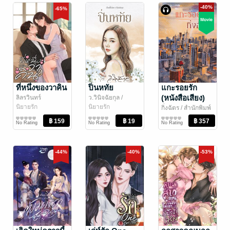
-40%
-65%
ที่หนึ่งของวาคิน
ปิ่นหทัย
แกะรอยรัก
(หนังสือเสียง)
ลิลรวินทร์
ว.วินิจฉัยกุล
/
นิยายรัก
ว.วินิจฉัยกุล, แก้ว
นิยายรัก
กิ่งฉัตร
/ สำนักพิมพ์
เก้า
ลูกองุ่น
นิยายรัก
No Rating
No Rating
No Rating
-44%
-40%
-53%