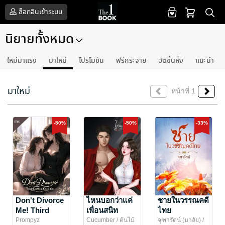
ล็อกอินเข้าระบบ
นิยายทั้งหมด
ใหม่มาแรง
มาใหม่
โปรโมชัน
ฟรีกระจาย
ฮิตขึ้นหิ้ง
แนะนำ
มาใหม่
หน้าที่ 1
-50%
-50%
-33%
Don't Divorce
ไหนบอกว่าแค่
ชายในวรรณคดี
Me! Third
เพื่อนสนิท
ไทย
Chance, Only
Prompyz
Cucumber
/ ต้นไม้
จุฑารัตน์ (มาลัย)
/