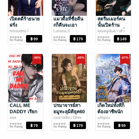
เปิดคดีร้ายนาย
แมวดื้อที่ชื่อคีน
สตรีมเมอร์คน
ฝรั่ง
#ก็คีนจะเอา
นั้นเปิดร้าน
อาหารในวันสิ้น
hisisorbro
/
Lunaria.S
คุณหนูนับดาวตัว
hisisorbro (ลูฟ)
นิยายวาย Boy
นิยายวาย Boy
น้อย|LM☾
นิยายวาย Boy
/ Little
โลก
No Rating
No Rating
No Rating
Love / Yaoi
Love / Yaoi
Moon Studio
Love / Yaoi
-38%
-45%
-47%
CALL ME
ปรมาจารย์สา
เกิดใหม่ทั้งทีก็
DADDY เรียก
ยมูทะลุมิติยุค60
ต้องอาชีพนัก
แด๊ด…สิเหนือ
ขอใช้ศาสตร์
เวทสายผลิตสิ!
อจล
ถงเยว่หลิน
/ Olive
๐Algiz๐
นิยายวาย Boy
Novel
นิยายแฟนตาซี
นิยายแฟนตาซี
ลี้ลับปราบผีแลก
เล่ม 27
No Rating
No Rating
No Rating
Love / Yaoi
ข้าว เล่ม2