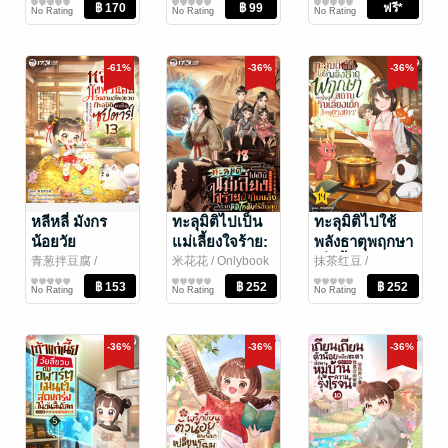
ภาดา / ลี่เหม่ยซู
นิยายรักจีนโบราณ
นิยายรักจีนโบราณ
นิยายตลก
วงคืน
No Rating
No Rating
No Rating
-61%
-36%
-36%
หลีหลี่ มังกร
ทะลุมิติไปเป็น
ทะลุมิติไปใช้
น้อยวัย
แม่เลี้ยงใจร้าย:
พลังธาตุพฤกษา
สาม(ร้อย)ขวบ
ฝ่าภัยแล้งด้วย
เพื่อฟื้นฟูสถาน
青葱拌豆腐
/
米花花
/ Onlybook
抹茶红豆
/
Onlybook
นิยายแฟนตาซี
นิยายแฟนตาซี
Onlybook
นิยายแฟนตาซี
ทะลุมิติมาเป็น
มิติโกดังไร้สิ้น
รับเลี้ยงเด็กใน
No Rating
No Rating
No Rating
ซุปตาร์! เล่ม 13
สุด! เล่ม 18
ยุคดวงดาว เล่ม
(จบ)
14
-36%
-36%
-36%