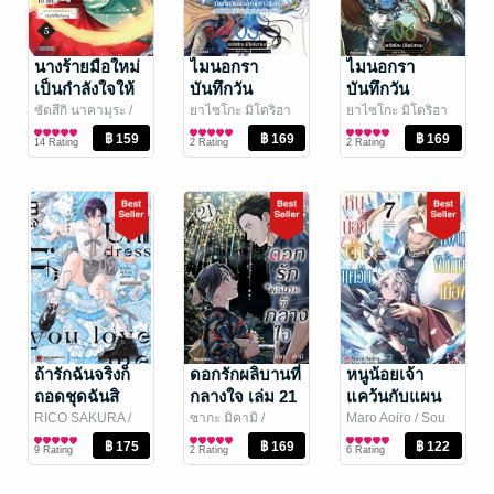
นางร้ายมือใหม่
ไมนอกรา
ไมนอกรา
เป็นกำลังใจให้
บันทึกวัน
บันทึกวัน
ด้วยนะเจ้าคะ
อวสาน(ต่าง)โลก
อวสาน(ต่าง)โลก
ซัตสึกิ นาคามุระ
/
ยาไซโกะ มิโดริฮา
ยาไซโกะ มิโดริฮา
PHOENIX NEXT
การ์ตูนทั่วไป
นะ
การ์ตูนทั่วไป
/ PHOENIX
นะ
การ์ตูนทั่วไป
/ PHOENIX
เล่ม 5 (ฉบับ
เล่ม 5 (ฉบับ
เล่ม 6 (ฉบับ
14 Rating
2 Rating
2 Rating
NEXT
NEXT
การ์ตูน)
การ์ตูน)
การ์ตูน)
ถ้ารักฉันจริงก็
ดอกรักผลิบานที่
หนูน้อยเจ้า
ถอดชุดฉันสิ
กลางใจ เล่ม 21
แคว้นกับแผน
(จบในเล่ม)
(ฉบับการ์ตูน)
พิทักษ์เมือง เล่ม
RICO SAKURA
/
ซากะ มิคามิ
/
Maro Aoiro / Sou
LUCKPIM
การ์ตูน Boy Love /
PHOENIX NEXT
การ์ตูนทั่วไป
Akaike
การ์ตูนทั่วไป
/ สำนักพิมพ์
7
9 Rating
2 Rating
6 Rating
Publishing
Yaoi
เซนชู