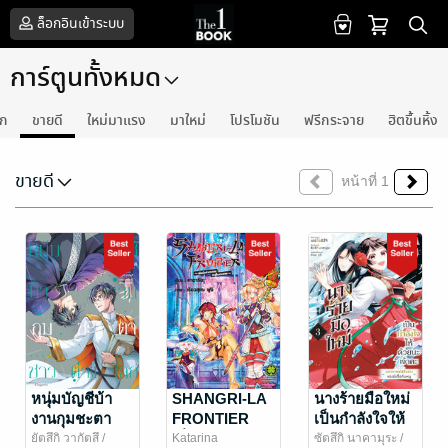
ล็อกอินเข้าระบบ
การ์ตูนทั้งหมด
รก
ขายดี
ใหม่มาแรง
มาใหม่
โปรโมชัน
ฟรีกระจาย
ฮิตขึ้นหิ้ง
ขายดี
หน้าที่ 1
หนุ่มบัญชีบ้า
SHANGRI-LA
นางร้ายมือใหม่
งานกุมชะตา
FRONTIER
เป็นกำลังใจให้
ชาวต่างโลก
เมื่อนักล่าเกม
ด้วยนะเจ้าคะ
ยัตสึกิ วากัตสึ
/
Katarina
ซัตสึกิ นาคามุระ
/