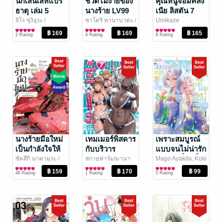
นักเล่นเล่ห์แปร
ชีวิตไม่ง่ายของ
คุณหนูจอมคลั่ง
ธาตุ เล่ม 5
นางร้าย LV99
เนีย ลิสตัน 7
(การ์ตูน)
เล่ม 5 (ฉบับ
(การ์ตูน)
จิโร ซุงิอุระ
/
ซาโตริ ทานาบาตะ
/
Umikaze
PHOENIX NEXT
การ์ตูนทั่วไป
PHOENIX NEXT
การ์ตูนทั่วไป
Minamino, Kodai
การ์ตูนทั่วไป
การ์ตูน)
2 Rating
4 Rating
8 Rating
Kabuto
/ Gift Book
Publishing
นางร้ายมือใหม่
เทมเมอร์พิสดาร
เพราะสมบูรณ์
เป็นกำลังใจให้
กับบริวาร
แบบจนไม่น่ารัก
ด้วยนะเจ้าคะ
พิศวาส เล่ม 7
สตรีศักดิ์สิทธิ์จึง
ซัตสึกิ นาคามุระ
/
สกายฟาร์ม/มานา
Mago Ayakita, Koki
PHOENIX NEXT
การ์ตูนทั่วไป
เบะ โจจิ
การ์ตูนทั่วไป
/ First
Fuyutsuki
การ์ตูนทั่วไป
/
เล่ม 1 (ฉบับ
ถูกถอนหมั้นและ
46 Rating
1 Rating
5 Rating
Page Pro.
DEXPRESS
การ์ตูน)
ขายไป
อาณาจักรข้าง
เคียง เล่ม 6