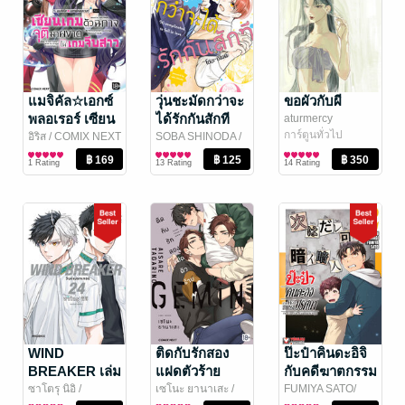
แมจิคัล☆เอกซ์
วุ่นชะมัดกว่าจะ
ขอผัวกับผี
พลอเรอร์ เซียน
ได้รักกันสักที
aturmercy
การ์ตูนทั่วไป
เกมตัวฉกาจจุติ
(เล่มเดียวจบ)
อิริส
/ COMIX NEXT
SOBA SHINODA
/
การ์ตูนทั่วไป
Bongkoch
การ์ตูน Boy Love /
มาผงาดในเกม
1 Rating
13 Rating
14 Rating
Publishing
Yaoi
จีบสาว เล่ม 3
(ฉบับการ์ตูน)
WIND
ติดกับรักสอง
ป๊ะป๋าคินดะอิจิ
BREAKER เล่ม
แฝดตัวร้าย
กับคดีฆาตกรรม
24 (ฉบับ
(ฉบับการ์ตูน)
ปริศนา เล่ม 2
ซาโตรุ นิอิ
/
เซโนะ ยานาเสะ
/
FUMIYA SATO/