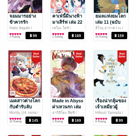
จอมมารอย่าง
คาเฟ่นี้มีนางฟ้า
ยมลแห่งยมโลก
ข้าควรรัก
มาเสิร์ฟ เล่ม 22
เล่ม 11 (ฉบับ
ภรรยาเอลฟ์
(ฉบับการ์ตูน)
การ์ตูน)
Hako Itagaki
/
เซโอะ โคจิ
/
ฮิโรมุ อาราคาวะ
/
DEXPRESS
การ์ตูนทั่วไป
PHOENIX NEXT
การ์ตูนทั่วไป
PHOENIX NEXT
การ์ตูนทั่วไป
อย่างไรดี? เล่ม
(ฉบับจบ)
2 Rating
1 Rating
16 Rating
10
เมดสาวต่างโลก
Made in Abyss
เรื่องน่ากลุ้มของ
กับตำรับลับ
ผ่าเหวนรก เล่ม
เจ้าเหมียวผู้
ระดับสามดาว
14 (ฉบับ
สามารถ เล่ม 9
Morita, U4, nima
/
อากิฮิโตะ สึคุชิ
/
Hitsuzi Yamada
/
LUCKPIM
การ์ตูนทั่วไป
PHOENIX NEXT
การ์ตูนทั่วไป
DEXPRESS
การ์ตูนทั่วไป
01
การ์ตูน)
10 Rating
1 Rating
6 Rating
Publishing