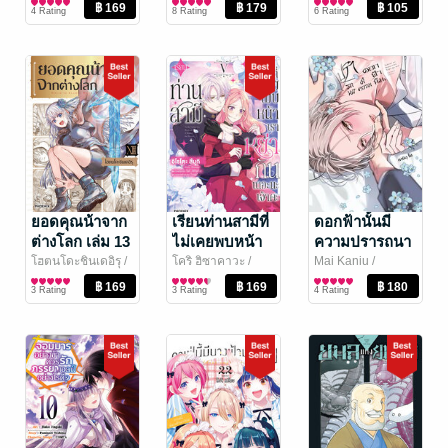
PHOENIX NEXT
การ์ตูนทั่วไป
COMIX NEXT
การ์ตูน Boy Love /
SEIMARU AMAGI
การ์ตูนทั่วไป
/
การ์ตูน)
(จบในเล่ม)
4 Rating
8 Rating
6 Rating
Yaoi
Vibulkij Publishing
ยอดคุณน้าจาก
เรียนท่านสามีที่
ดอกฟ้านั้นมี
ต่างโลก เล่ม 13
ไม่เคยพบหน้า
ความปรารถนา
(ฉบับการ์ตูน)
เราหย่ากันเถอะ
โฮตนโดะชินเดอิรุ
/
โคริ ฮิซาคาวะ
/
Mai Kaniu
/
PHOENIX NEXT
การ์ตูนทั่วไป
PHOENIX NEXT
การ์ตูนทั่วไป
IRISBOOK
การ์ตูน Boy Love /
นะเจ้าคะ เล่ม 5
3 Rating
3 Rating
4 Rating
Publishing
Yaoi
(ฉบับการ์ตูน)