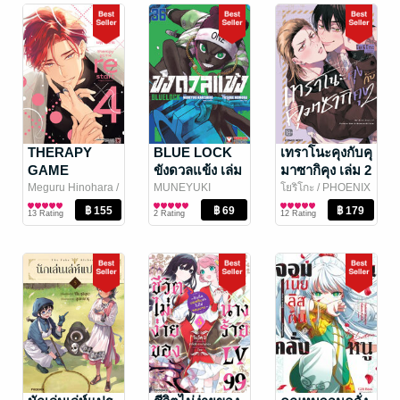
THERAPY
BLUE LOCK
เทราโนะคุงกับคุ
GAME
ขังดวลแข้ง เล่ม
มาซากิคุง เล่ม 2
RESTART 04
36
(ฉบับการ์ตูน)
Meguru Hinohara
/
MUNEYUKI
โยริโกะ
/ PHOENIX
LUCKPIM
การ์ตูน Boy Love /
KANESHIRO
การ์ตูนทั่วไป
/
NEXT
การ์ตูน Boy Love /
13 Rating
2 Rating
12 Rating
Publishing
Yaoi
Vibulkij Publishing
Yaoi