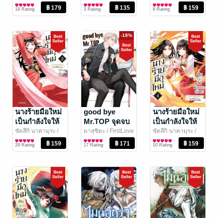
PHOENIX NEXT
การ์ตูน Boy Love /
/Ryousuke Fuji
การ์ตูนทั่วไป
/
PHOENIX NEXT
การ์ตูนทั่วไป
เล่ม 7 (ฉบับ
ขยะท้าสู้ในเกม
เล่ม 3 (ฉบับ
19 Rating
3 Rating
8 Rating
Yaoi
LUCKPIM
การ์ตูน)
เทพ เล่ม 20
การ์ตูน)
Publishing
-18%
นางร้ายมือใหม่
good bye
นางร้ายมือใหม่
เป็นกำลังใจให้
Mr.TOP จุดจบ
เป็นกำลังใจให้
ด้วยนะเจ้าคะ
สายรุก
ด้วยนะเจ้าคะ
ซัตสึกิ นาคามุระ
/
มาสุชิตะ
/ FirstLove
ซัตสึกิ นาคามุระ
/
PHOENIX NEXT
การ์ตูนทั่วไป
Pro Publishing
การ์ตูน Boy Love /
PHOENIX NEXT
การ์ตูนทั่วไป
เล่ม 2 (ฉบับ
เล่ม 4 (ฉบับ
29 Rating
17 Rating
10 Rating
Yaoi
การ์ตูน)
การ์ตูน)