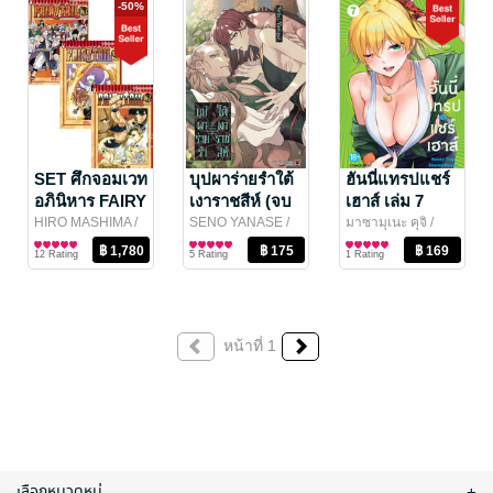
-50%
SET ศึกจอมเวท
บุปผาร่ายรำใต้
ฮันนี่แทรปแชร์
อภินิหาร FAIRY
เงาราชสีห์ (จบ
เฮาส์ เล่ม 7
TAIL 1-63 เล่ม
ในเล่ม)
(ฉบับการ์ตูน)
HIRO MASHIMA
/
SENO YANASE
/
มาซามุเนะ คุจิ
/
Vibulkij Publishing
การ์ตูนทั่วไป
LUCKPIM
การ์ตูน Boy Love /
COMIX NEXT
การ์ตูนทั่วไป
(จบ)
12 Rating
5 Rating
1 Rating
Publishing
Yaoi
หน้าที่ 1
เลือกหมวดหมู่