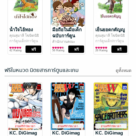
กิโมโนของเธอ
กิโมโนของเธอ
พาใจฉันให้หวั่น
พาใจฉันให้หวั่น
ไหว (รายตอน)
ไหว (รายตอน)
อายุ อินุอิ
น้ำใจไอ้ทอง
/ lily
อายุ อินุอิ
มือถือในมือเด็ก
/ lily
เย็นยอดกตัญญู
house.
การ์ตูน Girl Love /
house.
การ์ตูน Girl Love /
ตอนที่: 3
ตอนที่: 2
ฉบับการ์ตูน
คุณสุมาลี โฆษิตนิธิ
คุณสุมาลี โฆษิตนิธิ
12 Rating
18 Rating
Yuri
Yuri
กุล / กรมการศาสนา
การ์ตูนเด็ก/การ์ตูน
กุล / กรมการศาสนา
การ์ตูนเด็ก/การ์ตูน
สำนักงานคณะ
/ Meb's Pick
ความรู้
/ Meb's Pick
ความรู้
กรรมการกิจการ
การ์ตูนเด็ก/การ์ตูน
42 Rating
56 Rating
26 Rating
กระจายเสียง กิจการ
ความรู้
โทรทัศน์ และกิจการ
โทรคมนาคมแห่ง
ฟรีในหมวด นิตยสารการ์ตูนและเกม
ชาติ
/ Meb's Pick
ดูทั้งหมด
ตามล่าหาแหล่ง
ฤาษีกับลิง ตอน
พลังงานหมุน
ลิงชิงตำแหน่ง
อ่านฟรีจำกัดเวลา
อ่านฟรีจำกัดเวลา
อ่านฟรีจำกัดเวลา
เวียนฯ
นิค ขายหัวเราะ
KC. DiGimag
กรมวิชาการ
KC. DiGimag
KC. DiGimag