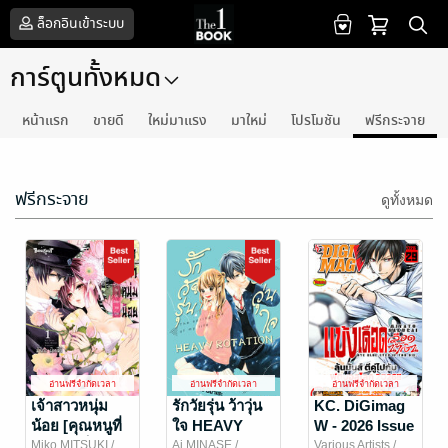
ล็อกอินเข้าระบบ
การ์ตูนทั้งหมด
หน้าแรก
ขายดี
ใหม่มาแรง
มาใหม่
โปรโมชัน
ฟรีกระจาย
ฟรีกระจาย
ดูทั้งหมด
อ่านฟรีจำกัดเวลา
อ่านฟรีจำกัดเวลา
อ่านฟรีจำกัดเวลา
เจ้าสาวหนุ่ม
รักวัยรุ่น ว้าวุ่น
KC. DiGimag
น้อย [คุณหนูที่
ใจ HEAVY
W - 2026 Issue
แต่งตัวเป็น
ROTATION 1
29
Miko MITSUKI
/
Ai MINASE
/
Various Artists
/