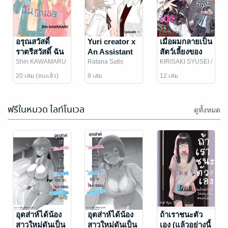
เจ้านายของฉัน
ความปรารถนา
ไม่กัดคนค่ะ!
ที่ไม่อาจหักห้าม
001
ใจ 001
COMET/Park
อรุณสวัสดิ์
Bagatel, EYE / INO
Yuri creator x
เมื่อผมกลายเป็น
JiEun/FANTAMANI
การ์ตูนทั่วไป
/ Hanyoung
การ์ตูนทั่วไป
ราตรีสวัสดิ์ ฉัน
An Assistant
สัตว์เลี้ยงของ
9 Rating
3 Rating
/ NETCOMICS
Hwang
/
รักเธอ ตอน 1
with Zero
ปีศาจ (เล่ม1)
Shin KAWAMARU
Ratana Satis
KIRISAKI SYUSEI
/
NETCOMICS
/ Bongkoch
PHOENIX NEXT
experience -
ตอนที่ 1
20 เล่ม (จบแล้ว)
9 เล่ม
12 เล่ม
Publishing
EP 1
ฟรีในหมวด ไลท์โนเวล
ดูทั้งหมด
Backpack
GTO
Girls แบ็คแพ็ค
PARADISE
เกิร์ล ตอนที่ 1
LOST -EP 1
Pla
อุตส่าห์ได้น้อง
TORU FUJISAWA
อุตส่าห์ได้น้อง
/
ถ้าเราชนะตัว
Vibulkij Publishing
สาวใหม่ดันเป็น
สาวใหม่ดันเป็น
เอง (แล้วอย่างนี้