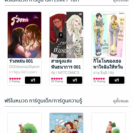
ดูทั้งหมด
มันมักจะมีตัว
กัดคุณเสือ 001
ร้ายที่หลงผิดคิด
Mindal Park
/
NETCOMICS
การ์ตูน Boy Love /
ไปมีเรื่องกับ
Kujo_Jaeng
ร่วงหล่น 001
/
สายจูงแห่ง
กิโมโนของเธอ
Yaoi
emito
การ์ตูน Boy Love /
พระเอก
พันธนาการ 001
พาใจฉันให้หวั่น
DOG/eunsu/Gyechasooyeol
27 Rating
1 Rating
Yaoi
[การ์ตูน]
/ NETCOMICS
การ์ตูน Girl Love /
ไหว (รายตอน)
Aji
/ NETCOMICS
อายุ อินุอิ
/ lily
Yuri
การ์ตูน Girl Love /
house.
การ์ตูน Girl Love /
ตอนที่: 1
2 Rating
26 Rating
31 Rating
Yuri
Yuri
ฟรีในหมวด การ์ตูนเด็ก/การ์ตูนความรู้
ดูทั้งหมด