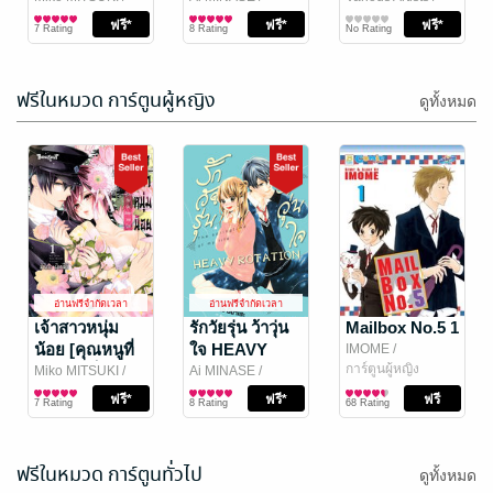
Bongkoch
การ์ตูนผู้หญิง
Bongkoch
การ์ตูนผู้หญิง
Vibulkij Publishing
นิตยสารการ์ตูนและ
ผู้ชายกับ
7 Rating
8 Rating
No Rating
Publishing
Publishing
เกม
นักศึกษาวาย
ร้าย] 1
ฟรีในหมวด การ์ตูนผู้หญิง
ดูทั้งหมด
อ่านฟรีจำกัดเวลา
เพื่อนสมัยเด็ก
KC. DiGimag
คนนี้จ้องจะเอา
W - 2026 Issue
อ่านฟรีจำกัดเวลา
อ่านฟรีจำกัดเวลา
ชีวิตฉัน เล่ม 1
28
양과람 &
เจ้าสาวหนุ่ม
Various Artists
รักวัยรุ่น ว้าวุ่น
/
Mailbox No.5 1
inahoyonemura
การ์ตูนทั่วไป
/
Vibulkij Publishing
นิตยสารการ์ตูนและ
น้อย [คุณหนูที่
ใจ HEAVY
IMOME
/
No Rating
No Rating
สำนักพิมพ์ Siam
เกม
Bongkoch
การ์ตูนผู้หญิง
แต่งตัวเป็น
ROTATION 1
Miko MITSUKI
/
Ai MINASE
/
Content Partners
Publishing
Bongkoch
การ์ตูนผู้หญิง
Bongkoch
การ์ตูนผู้หญิง
ผู้ชายกับ
7 Rating
8 Rating
68 Rating
Publishing
Publishing
นักศึกษาวาย
ร้าย] 1
ฟรีในหมวด การ์ตูนทั่วไป
ดูทั้งหมด