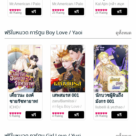
12 เล่ม
133 เล่ม
เจ้าชายประจำ
เจ้าชายประจำ
ใครจะเป็นคน
Mr.American
/ Palo
Mr.American
/ Palo
Kal Ajin (กล้า สมุท
Publishing (พะโล้
ไลท์โนเวล
Publishing (พะโล้
ไลท์โนเวล
วณิช)
ไลท์โนเวล
/ สำนักพิมพ์
โรงเรียน Short
โรงเรียน Short
แพ้ล่ะ)
46 Rating
25 Rating
24 Rating
สำนักพิมพ์)
สำนักพิมพ์)
คมบาง
Story
Story 2
ฟรีในหมวด การ์ตูน Boy Love / Yaoi
ดูทั้งหมด
Arifureta อาชีพ
แผนการค้าขาย
กระจอกแล้ว
สุดชิลของคุณ
ทำไม ยังไงข้าก็
แม่ค้าหน้าดัน
Ryo Shirakome
เดี๋ยวนะ องค์
/
Mr.American
เสพสมรส 001
/ Palo
นักบวชผู้ฝันถึง
First Page Pro.
ไลท์โนเวล
Publishing (พะโล้
ไลท์โนเวล
เทพ 2 (Chapter
เจี้ยน
ชายรัชทายาท!
มังกร 001
zaru/Bamilssi
/
76 Rating
13 Rating
สำนักพิมพ์)
1)
NETCOMICS
การ์ตูน Boy Love /
001
ICHO
/
liubeili & yezhao
/
Yaoi
NETCOMICS
การ์ตูน Boy Love /
NETCOMICS
การ์ตูน Boy Love /
5 Rating
4 Rating
26 Rating
Yaoi
Yaoi
ฟรีในหมวด การ์ตูน Girl Love / Yuri