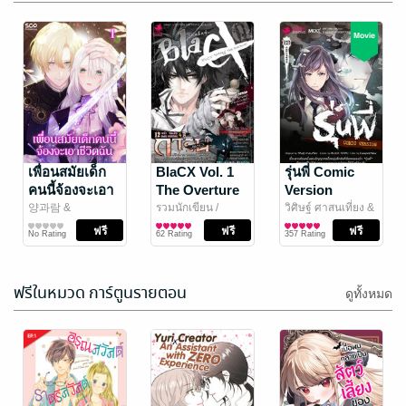
Finding My
Love 1
KANDA
เพื่อนสมัยเด็ก
BlaCX Vol. 1
รุ่นพี่ Comic
WANGDEE
การ์ตูนผู้หญิง
/
คนนี้จ้องจะเอา
The Overture
Version
54 Rating
Bongkoch
ชีวิตฉัน เล่ม 1
양과람 &
รวมนักเขียน
/
วิศิษฐ์ ศาสนเที่ยง &
Publishing
inahoyonemura
การ์ตูนทั่วไป
/
Punica Comic
การ์ตูนทั่วไป
Black Tohfu
การ์ตูนทั่วไป
/
No Rating
62 Rating
357 Rating
สำนักพิมพ์ Siam
Punica Comic
Content Partners
ฟรีในหมวด การ์ตูนรายตอน
ดูทั้งหมด