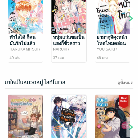
ทำไงได้ ก็คน
หนุ่มแว่นขอเป็น
ยามากุจิคุงหน้า
มันรักไปแล้ว
แยงกี้ชั่วคราว
โหดโหมดอ่อน
ตอน 48
ตอน 37
โยน ตอน 48
HARUKA MITSUI
/
NARUKI
/
YUU SAIKI
/
Bongkoch
Bongkoch
Bongkoch
49 เล่ม
37 เล่ม
48 เล่ม
Publishing
Publishing
Publishing
มาใหม่ในหมวดหมู่ ไลท์โนเวล
ดูทั้งหมด