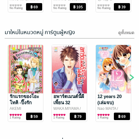
ATSUO UEDA
การ์ตูนทั่วไป
/
/ Vibulkij
การ์ตูนทั่วไป
inahoyonemura
การ์ตูนทั่วไป
/
เวทอภินิหาร
No Rating
No Rating
No Rating
Vibulkij Publishing
Publishing
สำนักพิมพ์ Siam
ภารกิจ 100 ปี
Content Partners
เล่ม 21
มาใหม่ในหมวดหมู่ การ์ตูนผู้หญิง
ดูทั้งหมด
รักแรกของโอะ
อพาร์ตเมนต์นี้ผี
12 years 20
โทคิ -ปิ๊งรัก
เพี้ยน 32
(เล่มจบ)
สุภาพบุรุษ
AKEMI
WAKA MIYAMA /
Nao MAITA
/
MATSUNAE
การ์ตูนผู้หญิง
/
HINOWA
การ์ตูนผู้หญิง
Bongkoch
การ์ตูนผู้หญิง
อังกฤษ- (เล่ม
1 Rating
1 Rating
1 Rating
Bongkoch
KOUZUKI
/
Publishing
เดียวจบ)
Publishing
Bongkoch
Publishing