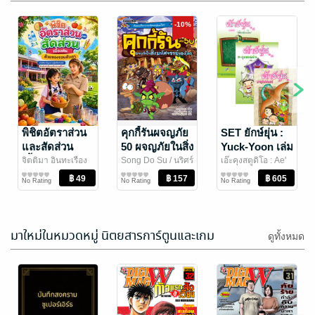
-10%
พิชิตอัตราส่วน
คุกกี้รันผจญภัย
SET ยักษ์ยุ่น :
และสัดส่วน
50 ผจญภัยในสิ่ง
Yuck-Yoon เล่ม
เบื้องต้นด้วย
มหัศจรรย์ของ
1-4
จิตติมา อินทะเรือง
Song Do Su / นริศร์
เอ๊ะคุงสตูดิโอ : Ae'
ศร
การ์ตูนเด็ก/การ์ตูน
/ Junoh
จิตปัญโญยศ แปล
การ์ตูนเด็ก/การ์ตูน
/
kung Studio
การ์ตูนเด็ก/การ์ตูน
/
ของรอบตัวเรา
โลก
No Rating
No Rating
No Rating
ความรู้
Nanmeebooks
ความรู้
จิด.ตระ.ธานี :
ความรู้
Jitdrathanee
มาใหม่ในหมวดหมู่ นิตยสารการ์ตูนและเกม
ดูทั้งหมด