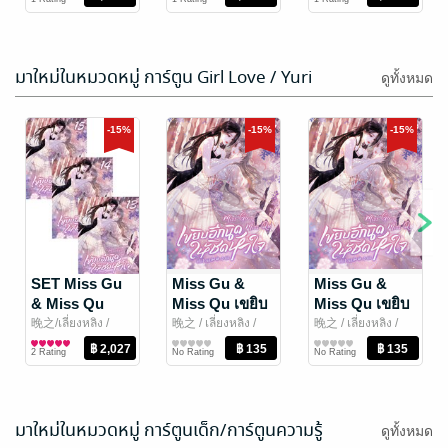
/ สำนักพิมพ์ Siam
Yaoi
Yaoi
Yaoi
Content Partners
มาใหม่ในหมวดหมู่ การ์ตูน Girl Love / Yuri
ดูทั้งหมด
-15%
-15%
-15%
SET Miss Gu
Miss Gu &
Miss Gu &
& Miss Qu
Miss Qu เขยิบ
Miss Qu เขยิบ
เขยิบอีกนิดให้
อีกนิดให้ชิด
อีกนิดให้ชิด
晚之/เลี่ยงหลิง
/
晚之 / เลี่ยงหลิง
/
晚之 / เลี่ยงหลิง
/
Lilac Novel
การ์ตูน Girl Love /
Lilac Novel
การ์ตูน Girl Love /
Lilac Novel
การ์ตูน Girl Love /
ชิดหัวใจ เล่ม 1-
หัวใจ เล่ม 15
หัวใจ เล่ม 14
2 Rating
No Rating
No Rating
Yuri
Yuri
Yuri
15 (จบ)
(จบ)
มาใหม่ในหมวดหมู่ การ์ตูนเด็ก/การ์ตูนความรู้
ดูทั้งหมด