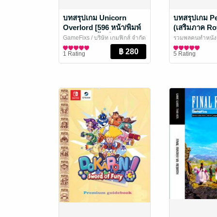
บทสรุปเกม Unicorn
บทสรุปเกม P
Overlord [596 หน้า/พิมพ์
(เสริมภาค Roy
สี/บอกเล่าเนื้อเรื่องละเอียด/
GameFixs
/ บริษัท เกมฟิกส์ จำกัด
รวมพลคนทำหนังส
เนื้อหาครบ]
นิตยสารการ์ตูนและเกม
EBooks
นิตยสารการ์ตูนแ
1 Rating
5 Rating