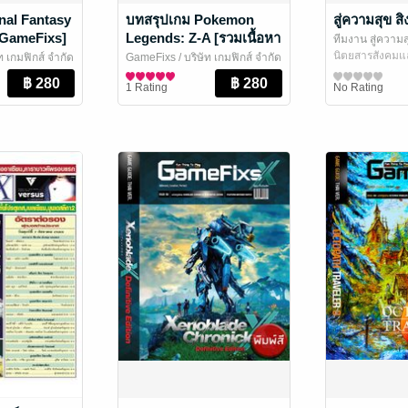
nal Fantasy
บทสรุปเกม Pokemon
สู่ความสุข 
 [GameFixs]
Legends: Z-A [รวมเนื้อหา
ทีมงาน สู่ความส
บทสรุป+Pokedex/1,030
นิตยสารสังคมแ
ัท เกมฟิกส์ จำกัด
GameFixs
/ บริษัท เกมฟิกส์ จำกัด
หน้า/พิมพฺ์สี] [IS179]
ละเกม
นิตยสารการ์ตูนและเกม
1 Rating
No Rating