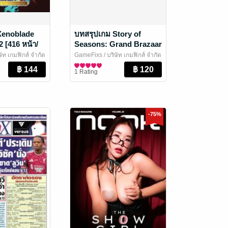
Xenoblade
บทสรุปเกม Story of
 [416 หน้า/
Seasons: Grand Brazaar
 DLC ครบ/บอก
[308 หน้า/พิมพ์สี] [IS174]
ษัท เกมฟิกส์ จำกัด
GameFixs
/ บริษัท เกมฟิกส์ จำกัด
งละเอียด]
นและเกม
นิตยสารการ์ตูนและเกม
1 Rating
-75%