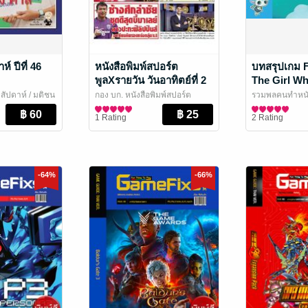
์ ปีที่ 46
หนังสือพิมพ์สปอร์ต
บทสรุปเกม F
พูลXรายวัน วันอาทิตย์ที่ 2
The Girl Wh
สิงหาคม พ.ศ.2569
Time อัพเดท 
สัปดาห์
/ มติชน
กอง บก. หนังสือพิมพ์สปอร์ต
รวมพลคนทำหนัง
DLC
พูลXรายวัน
สปอร์ตพูลXรายวัน
/ อาลาดินออนไลน์
EBooks
นิตยสารการ์ตู
1 Rating
2 Rating
-64%
-66%