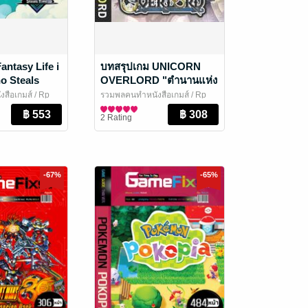
antasy Life i
บทสรุปเกม UNICORN
o Steals
OVERLORD "ตำนานแห่ง
Ver.ล่าสุด +
ยูนิคอร์น ศึกชิงแหวน
สือเกมส์
/ Rp
รวมพลคนทำหนังสือเกมส์
/ Rp
สงครามกู้แผ่นดิน"
นและเกม
EBooks
นิตยสารการ์ตูนและเกม
2 Rating
-67%
-65%