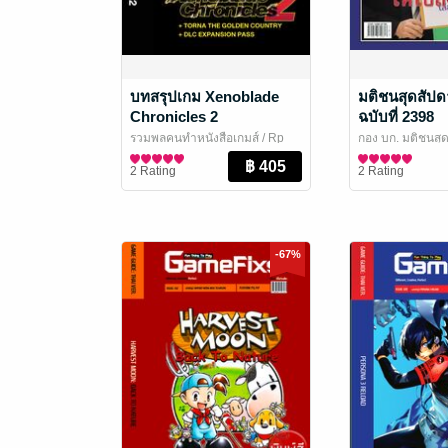
บทสรุปเกม Xenoblade
มติชนสุดสัปดาห
Chronicles 2
ฉบับที่ 2398
รวมพลคนทำหนังสือเกมส์
/ Rp
กอง บก. มติชนสุด
EBooks
นิตยสารการ์ตูนและเกม
สุดสัปดาห์
มติชนสุดสัปดาห์
2 Rating
2 Rating
-67%