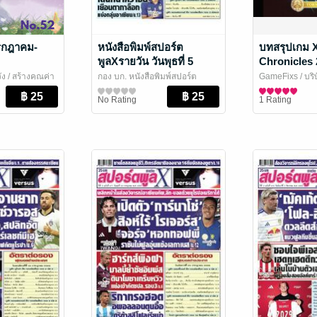
กรกฎาคม-
หนังสือพิมพ์สปอร์ต
บทสรุปเกม 
พูลXรายวัน วันพุธที่ 5
Chronicles 2
สิงหาคม พ.ศ.2569
พิมพ์สี/รวม
ัง
/ สร้างคุณค่า
กอง บก. หนังสือพิมพ์สปอร์ต
GameFixs
/ บริ
เล่าเนื้อเรื่อ
ะชุมชน
พูลXรายวัน
สปอร์ตพูลXรายวัน
/ อาลาดินออนไลน์
นิตยสารการ์ตู
No Rating
1 Rating