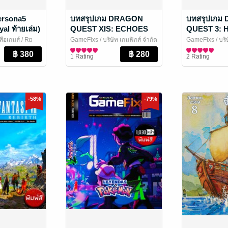
ersona5
บทสรุปเกม DRAGON
บทสรุปเกม
al ท้ายเล่ม)
QUEST XIS: ECHOES
QUEST 3: 
OF AN ELUSIVE AGE:
REMAKE [G
ือเกมส์
/ Rp
GameFixs
/ บริษัท เกมฟิกส์ จำกัด
GameFixs
/ บริ
DEFINITIVE EDITION
ละเกม
นิตยสารการ์ตูนและเกม
นิตยสารการ์ตู
1 Rating
2 Rating
[642 หน้า] [รวมเนื้อหาภาค
S ครบจบในเล่ม]
-58%
-79%