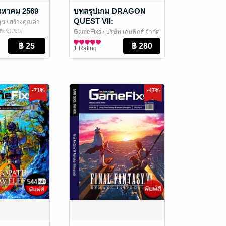
สิงหาคม 2569
บทสรุปเกม DRAGON
QUEST VII:
ุข
/ สร้างคุณค่า
REMIMAGINED [พิมพ์
ละชุมชน
GameFixs
/ บริษัท เกมฟิกส์ จำกัด
สี/548 หน้า] [IS186]
นิตยสารการ์ตูนและเกม
1 Rating
-71%
-47%