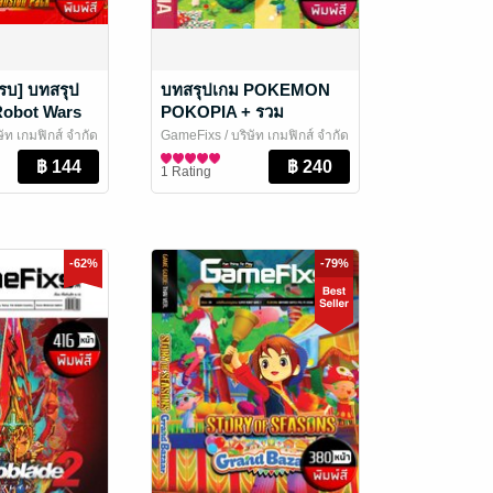
รบ] บทสรุป
บทสรุปเกม POKEMON
Robot Wars
POKOPIA + รวม
ion Pack
สารานุกรม POKEDEX
ษัท เกมฟิกส์ จำกัด
GameFixs
/ บริษัท เกมฟิกส์ จำกัด
[พิมพ์สี/484 หน้า]
นและเกม
นิตยสารการ์ตูนและเกม
1 Rating
-62%
-79%