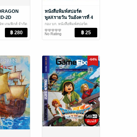
 DRAGON
หนังสือพิมพ์สปอร์ต
HD-2D
พูลXรายวัน วันอังคารที่ 4
ameFixs]
สิงหาคม พ.ศ.2569
ษัท เกมฟิกส์ จำกัด
กอง บก. หนังสือพิมพ์สปอร์ต
นและเกม
พูลXรายวัน
สปอร์ตพูลXรายวัน
/ อาลาดินออนไลน์
No Rating
-64%