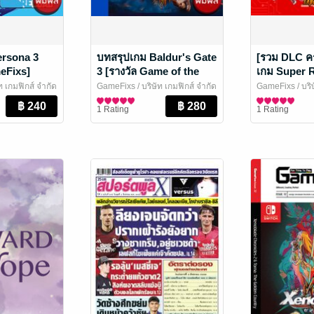
ersona 3
บทสรุปเกม Baldur's Gate
[รวม DLC ค
eFixs]
3 [รางวัล Game of the
เกม Super 
Year 2023]
30: Expans
ัท เกมฟิกส์ จำกัด
GameFixs
/ บริษัท เกมฟิกส์ จำกัด
GameFixs
/ บริ
[พิมพ์สี]
ละเกม
นิตยสารการ์ตูนและเกม
นิตยสารการ์ตู
1 Rating
1 Rating