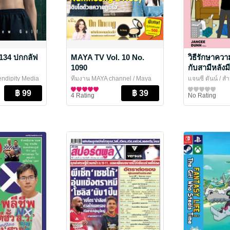
134 ปกกลัฟ
MAYA TV Vol. 10 No.
วิธีรักษาความ
1090
กับสามีหลัง
NOT TO H
endipity Media
ทีมงาน MAYA channel
/ Maya
แจนซี ดันน์
/ สำ
HUSBAND 
e
Channel
นิตยสารดาราและบันเทิง
นิตยสารชีวิตคู
4 Rating
No Rating