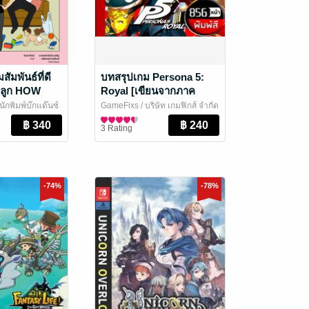
สัมพันธ์ที่ดี
บทสรุปเกม Persona 5:
มีลูก HOW
Royal [เขียนจากภาค
ATE YOUR
Royal ฉบับสมบูรณ์/หนา
นักพิมพ์บุ๊กแด๊นซ์
GameFixs
/ บริษัท เกมฟิกส์ จำกัด
AFTER KIDS
สุดในไทย 822 หน้า/พิมพ์สี/
่และครอบครัว
นิตยสารการ์ตูนและเกม
3 Rating
ใช้ Text รวม 537,391 คำ]
-74%
-78%