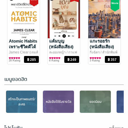
เกิดใหม่ชาตินี้
อนุเก้าโปรด
ข้าจะเป็น
ออมมือ เล่ม 1
นางเอก เล่ม 2
ล้านปีแสง
Atomic Habits
/ AT
Mu Yao Rao
แต้มบุญ
/
แกะรอยรัก
NOVEL
นิยายรักจีนโบราณ
hongsamut.com
นิยายรักจีนโบราณ
(จบ )
เพราะชีวิตดีได้
(หนังสือเสียง)
(หนังสือเสียง)
104 Rating
16 Rating
กว่าที่เป็น
James Clear (เจมส์
ละอองหญ้า
/ กาแฟ
กิ่งฉัตร
/ สำนักพิมพ์
เคลียร์) เขียน,
พัฒนาตนเอง
หอมกรุ่น
นิยายรัก
ลูกองุ่น
นิยายรัก
(หนังสือเสียง)
28 Rating
6 Rating
3 Rating
ประพาฬรัตน์ ยง
มานิตชัย แปล
/ ซี
เอ็ดยูเคชั่น
เมนูยอดฮิต
-10%
สร้างเป็นภาพยนตร์/
หนังสือได้รับรางวัล
ยอดนิยม
เ
ละคร
พ่อรวยสอนลูก :
ครองใจคนได้