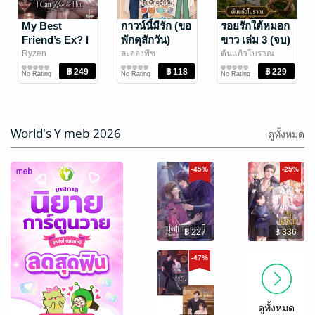
t’aime
สามห้า
นิยายโรมานซ์
ส้มผัก
My Best
กาวน์นี้มีรัก (ขอ
รอยรักใต้หมอก
นิยายรัก
Friend’s Ex? I
พักดุสักวัน)
ขาว เล่ม 3 (จบ)
35 Rating
148 Rating
Can Handle
Ryzen
ละอองพีช
ต้นแก้วโบราณ
นิยาย Girl
นิยายรัก
นิยายรัก
Her
No Rating
No Rating
No Rating
Love/Yuri
-40%
World's Y meb 2026
ดูทั้งหมด
-45%
-25%
฿ 227
฿ 336
รอยรักใต้หมอก
ชีวิตติดลูปของ
ขาว เล่ม 2
นางร้ายผู้ทำลาย
-47%
ล้างอย่างฉัน
ต้นแก้วโบราณ
S*H STUDIO
/ สา
นิยายรัก
รนิช/S.HooD
นิยายแฟนตาซี
ต้องถูกนายนัก
No Rating
No Rating
STUDIO
ล่าตามฆ่าอีกกี่
รอบกัน ?! เล่ม
ดูทั้งหมด