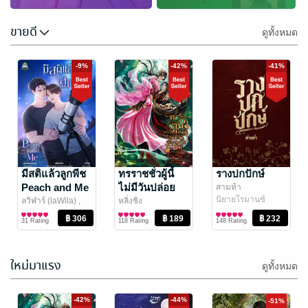
ขายดี
ดูทั้งหมด
-9%
-42%
-41%
มีสติแล้วลูกพีช
ทรราชชั่วผู้นี้
รางปกปักษ์
Peach and Me
ไม่มีวันปล่อย
สามห้า
นิยายโรมานซ์
เจ้าไป
ลวิฬาร์ (laWila) ,
หลิ่งชิง
Somethingsblue
นิยายวาย Boy
/
นิยายรักจีนโบราณ
31 Rating
118 Rating
148 Rating
Sunflower Book
Love / Yaoi
ใหม่มาแรง
ดูทั้งหมด
-46%
-37%
-42%
-44%
-51%