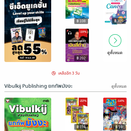
฿ 108
฿ 305
-10%
ดูทั้งหมด
฿ 202
เหลืออีก 3 วัน
Vibulkij Publishing ยกทัพมังงะ
ดูทั้งหมด
-22%
-14%
฿ 234
฿ 59