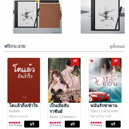
ข้าคือสตรีใน
ในวันที่สามีได้ดี
เงื้อมมืออ๋อง
นางร้ายก็หอบ
ปีศาจ (จบ)
ลูกหนีจาก 他飞
หลิงเฟยหยา
อี้ซิน
/ NSK Books
นิยายรักจีนโบราณ
นิยายรักจีนโบราณ
黄腾达后，我
26 Rating
32 Rating
带娃走了
เวลาที่เหลือ 17 ชั่วโมง
เวลาที่เหลือ 17 ชั่วโมง
ฟรีกระจาย
ดูทั้งหมด
ฟรี
ฟรี
โตแล้วถึงเข้าใจ
เป็นเมียลับ
พนันรักซาตาน
ราชันย์
จันท์สม
โยธกา
/ เย้ายวนรัก
พัฒนาตนเอง
นิยายโรมานซ์
พัดลดา(ไรท์หยก)
/
รัศมีสีทองอักษร
นิยายรัก
212 Rating
10 Rating
18 Rating