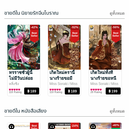
ขายดีใน นิยายรักจีนโบราณ
ดูทั้งหมด
-48%
-42%
-52%
-50%
เมียลับหมอร้าย
วัตถุใจไว
พราวพริ้ม (พลิ้ว
บีวีเหมียว
อ่อน)
นิยายโรมานซ์
นิยายโรมานซ์
ทรราชชั่วผู้นี้
เกิดใหม่ครานี้
เกิดใหม่ทั้งที
ไม่มีวันปล่อย
นางร้ายขอมี
นางร้ายขอหนี
204 Rating
49 Rating
เจ้าไป
สามีเป็นตัวร้าย
ไปซบอกอ๋องผู้
หลิ่งชิง
Miss Soraki
/ Miss
Miss Soraki
/ Miss
นิยายรักจีนโบราณ
Soraki/ นุสรฏิยา
นิยายรักจีนโบราณ
Soraki/ นุสรฏิยา
นิยายรักจีนโบราณ
ผู้ร่ำรวย
ชั่วร้าย
118 Rating
119 Rating
26 Rating
ขายดีใน หนังสือเสียง
ดูทั้งหมด
-16%
-40%
-24%