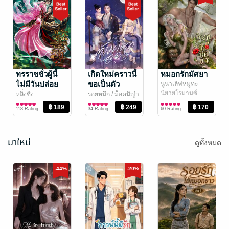
ทรวง
ทะลุมิติมาเป็น
พระเอกที่ผิดต่อ
กระต่ายเงาจันทร์
นิยายรัก
คนทั้งใต้หล้า
ทรราชชั่วผู้นี้
DarkQueenLiLith
เกิดใหม่คราวนี้
หมอกรักมัศยา
นิยายวาย Boy
และผิดต่อเจ้า
ไม่มีวันปล่อย
ขอเป็นตัว
นูน่าเลิฟหมูทะ
105 Rating
88 Rating
Love / Yaoi
แบบพิเศษใส่ไข่
นิยายโรมานซ์
เจ้าไป
มารดาไร้ใจ
หลิ่งชิง
รอยหมึก
/ ม็อคนิญ่า
นิยายรักจีนโบราณ
เล่ม2 [จบ]
นิยายรัก
118 Rating
34 Rating
60 Rating
มาใหม่
ดูทั้งหมด
-41%
-52%
-44%
-20%
เฌอแตม | Je
รางปกปักษ์