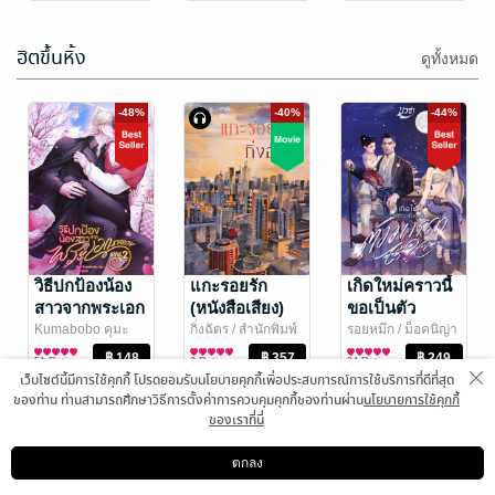
ฮิตขึ้นหิ้ง
ดูทั้งหมด
-48%
-40%
-44%
อ่านฟรีจำกัดเวลา
เราไม่มีเวลา
เงารักเงาหัวใจ
ตลอดไป
FURTH
/ furth
นิยายโรมานซ์
พีท_สุวพิชญ์
วิธีปกป้องน้อง
แกะรอยรัก
เกิดใหม่คราวนี้
พัฒนาตนเอง
สาวจากพระเอก
(หนังสือเสียง)
ขอเป็นตัว
10 Rating
32 Rating
ธงแดง เล่ม 2
มารดาไร้ใจ
Kumabobo คุมะ
กิ่งฉัตร
/ สำนักพิมพ์
รอยหมึก
/ ม็อคนิญ่า
นิยายวาย Boy
ลูกองุ่น
นิยายรัก
นิยายรัก
(เล่มจบ)
51 Rating
3 Rating
34 Rating
Love / Yaoi
เว็บไซต์นี้มีการใช้คุกกี้ โปรดยอมรับนโยบายคุกกี้เพื่อประสบการณ์การใช้บริการที่ดีที่สุด
ของท่าน ท่านสามารถศึกษาวิธีการตั้งค่าการควบคุมคุกกี้ของท่านผ่าน
นโยบายการใช้คุกกี้
ของเราที่นี่
-53%
-43%
ตกลง
ดาวน์โหลดแอป
วิธีการใช้งาน
ติดต่อเรา
เลือกหมวดหมู่