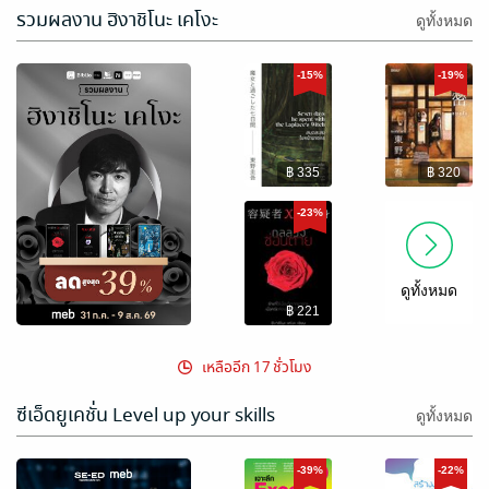
รวมผลงาน ฮิงาชิโนะ เคโงะ
ดูทั้งหมด
-15%
-19%
฿ 335
฿ 320
-23%
ดูทั้งหมด
฿ 221
เหลืออีก 17 ชั่วโมง
ซีเอ็ดยูเคชั่น Level up your skills
ดูทั้งหมด
-39%
-22%