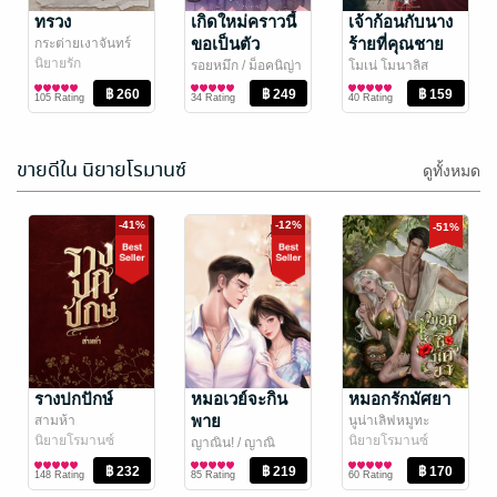
ทรวง
เกิดใหม่คราวนี้
เจ้าก้อนกับนาง
ขอเป็นตัว
ร้ายที่คุณชาย
กระต่ายเงาจันทร์
นิยายรัก
มารดาไร้ใจ
ไม่ต้องการ
รอยหมึก
/ ม็อคนิญ่า
โมเน่ โมนาลิส
นิยายรัก
นิยายรัก
105 Rating
34 Rating
40 Rating
ขายดีใน นิยายโรมานซ์
ดูทั้งหมด
-41%
-41%
-12%
-51%
พลอยสีคราม
รักเธอ 32 ยูนิต
(Love 32 Unit)
พิชญวดี
/ พิชญวดี
พิชญธิดา
นิยายรัก
รางปกปักษ์
Pinkprincess
หมอเวย์จะกิน
หมอกรักมัศยา
นิยายรัก
พาย
สามห้า
นูน่าเลิฟหมูทะ
45 Rating
313 Rating
นิยายโรมานซ์
นิยายโรมานซ์
ญาณิน!
/ ญาณิ
น|Yanin
นิยายโรมานซ์
148 Rating
85 Rating
60 Rating