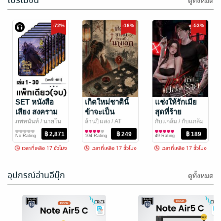
โปรโมชัน
ดูทั้งหมด
Rich Dad Poor
ง่ายนิดเดียว :
Dad (หนังสือ
The Rules of
Robert T. Kiyosaki
Richard Templar (ริ
/ ซีเอ็ดยูเคชั่น
การเงินการลงทุน
ชาร์ด เทมพลาร์)
พัฒนาตนเอง
/ ซี
เสียง)
-72%
People (หนังสือ
-16%
-53%
45 Rating
No Rating
เอ็ดยูเคชั่น
เสียง)
SET หนังสือ
เกิดใหม่ชาตินี้
แช่งให้รักเมีย
เสียง สงคราม
ข้าจะเป็น
สุดที่ร้าย
ราชันย์
นางเอก เล่ม 2
ภพทนันท์
/ นายโน
ล้านปีแสง
/ AT
กับแกล้ม
/ กับแกล้ม
เวล
นิยายแฟนตาซี
NOVEL
นิยายรักจีนโบราณ
ม
นิยายรัก
จักรพรรดิ เล่ม
(จบ )
No Rating
104 Rating
49 Rating
1-30 (จบ)
เวลาที่เหลือ 17 ชั่วโมง
เวลาที่เหลือ 17 ชั่วโมง
เวลาที่เหลือ 17 ชั่วโมง
อุปกรณ์อ่านอีบุ๊ก
-45%
-53%
ดูทั้งหมด