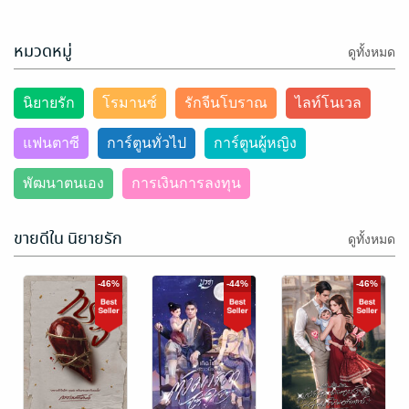
หมวดหมู่
ดูทั้งหมด
นิยายรัก
โรมานซ์
รักจีนโบราณ
ไลท์โนเวล
แฟนตาซี
การ์ตูนทั่วไป
การ์ตูนผู้หญิง
พัฒนาตนเอง
การเงินการลงทุน
ขายดีใน นิยายรัก
ดูทั้งหมด
-46%
-44%
-46%