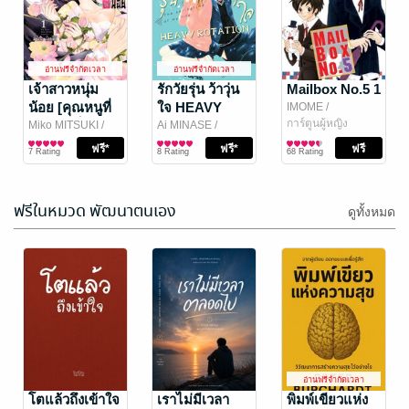
เจ้านายของฉัน
ความปรารถนา
ไม่กัดคนค่ะ!
ที่ไม่อาจหักห้าม
อ่านฟรีจำกัดเวลา
อ่านฟรีจำกัดเวลา
001
ใจ 001
COMET/Park
เจ้าสาวหนุ่ม
Bagatel, EYE / INO
รักวัยรุ่น ว้าวุ่น
Mailbox No.5 1
JiEun/FANTAMANI
การ์ตูนทั่วไป
/ Hanyoung
การ์ตูนทั่วไป
น้อย [คุณหนูที่
ใจ HEAVY
IMOME
/
9 Rating
3 Rating
/ NETCOMICS
Hwang
/
Bongkoch
การ์ตูนผู้หญิง
แต่งตัวเป็น
ROTATION 1
Miko MITSUKI
/
Ai MINASE
/
NETCOMICS
Publishing
Bongkoch
การ์ตูนผู้หญิง
Bongkoch
การ์ตูนผู้หญิง
ผู้ชายกับ
7 Rating
8 Rating
68 Rating
Publishing
Publishing
นักศึกษาวาย
ร้าย] 1
ฟรีในหมวด พัฒนาตนเอง
ดูทั้งหมด
Finding My
Love 1
อ่านฟรีจำกัดเวลา
KANDA
โตแล้วถึงเข้าใจ
เราไม่มีเวลา
พิมพ์เขียวแห่ง