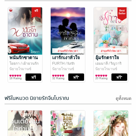
ฟรี
กามเทพแสนรัก
หวานใจนาย
ไซโคพาธ
Waraarphon
อ่านฟรีจำกัดเวลา
อ่านฟรีจำกัดเวลา
นิยายรัก
พนันรักซาตาน
Oneam / โอนีม
เงารักเงาหัวใจ
/
อุ้มรักตราใจ
Oneam
นิยายรัก
โยธกา
/ เย้ายวนรัก
FURTH
/ furth
เอมมาลี
/ ริญวาริ
18 Rating
26 Rating
นิยายโรมานซ์
นิยายโรมานซ์
นทร์
นิยายโรมานซ์
18 Rating
32 Rating
20 Rating
ฟรีในหมวด นิยายรักจีนโบราณ
ดูทั้งหมด