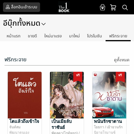
ล็อกอินเข้าระบบ
อีบุ๊กทั้งหมด
หน้าแรก
ขายดี
ใหม่มาแรง
มาใหม่
โปรโมชัน
ฟรีกระจาย
ฟรีกระจาย
ดูทั้งหมด
ฟรี
ฟรี
โตแล้วถึงเข้าใจ
เป็นเมียลับ
พนันรักซาตาน
ราชันย์
จันท์สม
โยธกา
/ เย้ายวนรัก
พัฒนาตนเอง
นิยายโรมานซ์
พัดลดา(ไรท์หยก)
/