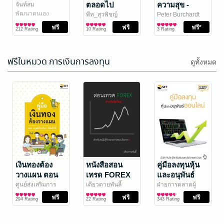
WANGDEE
การ์ตูนผู้หญิง
/
ตลอดไป
ความสุข -
จันท์สม
54 Rating
Bongkoch
พัฒนาตนเอง
วิวัฒนาการ
พีท_สุวพิชญ์
Peter Burchardt
Publishing
พัฒนาตนเอง
พัฒนาตนเอง
สร้างความสุขไว้
212 Rating
10 Rating
3 Rating
อย่างไร
ฟรีในหมวด การเงินการลงทุน
ดูทั้งหมด
โปรดอ่านฉัน
เมื่อดอกไม้เบ่ง
ในวันที่เธอยัง
บาน ฤดูกาลก็
หายใจ
โหดร้าย
พวงแก้ว กองทอง
เงินทองต้อง
/
จันท์สม
หนังสือสอน
คู่มือลงทุนหุ้น
PG books
พัฒนาตนเอง
พัฒนาตนเอง
วางแผน ตอน
เทรด FOREX
และอนุพันธ์
104 Rating
4 Rating
มนุษย์เงินเดือน
ฟรี สำหรับมือ
ออนไลน์
ศูนย์ส่งเสริมการ
เดียวดายพันลี้
ฝ่ายการตลาดผู้
พัฒนาความรู้ตลาด
การเงินการลงทุน
การเงินการลงทุน
ลงทุนบุคคล สาย
การเงินการลงทุน
ก็มั่งคั่งได้
ใหม่ ฉบับคน
294 Rating
22 Rating
343 Rating
ทุน ตลาดหลักทรัพย์
งานการตลาด
เริ่มจาก 0
แห่งประเทศไทย
/
ตลาดหลักทรัพย์แห่ง
The Stock
ประเทศไทย
/ The