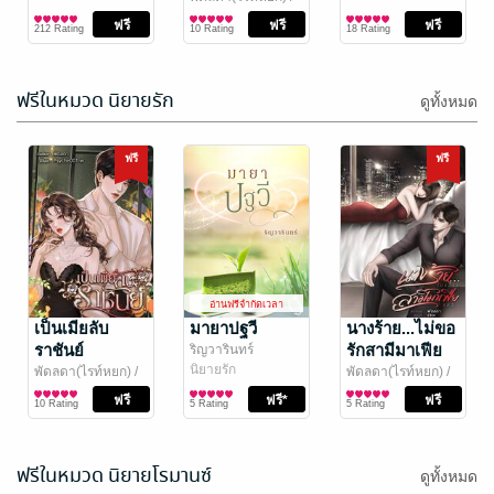
รัศมีสีทองอักษร
นิยายรัก
212 Rating
10 Rating
18 Rating
ฟรีในหมวด นิยายรัก
ดูทั้งหมด
ฟรี
ฟรี
อ่านฟรีจำกัดเวลา
เราไม่มีเวลา
เงารักเงาหัวใจ
ตลอดไป
FURTH
/ furth
อ่านฟรีจำกัดเวลา
นิยายโรมานซ์
พีท_สุวพิชญ์
เป็นเมียลับ
มายาปฐวี
นางร้าย...ไม่ขอ
พัฒนาตนเอง
ราชันย์
รักสามีมาเฟีย
ริญวารินทร์
10 Rating
32 Rating
นิยายรัก
แล้ว
พัดลดา(ไรท์หยก)
/
พัดลดา(ไรท์หยก)
/
รัศมีสีทองอักษร
นิยายรัก
รัศมีสีทองอักษร
นิยายรัก
10 Rating
5 Rating
5 Rating
ฟรีในหมวด นิยายโรมานซ์
ดูทั้งหมด