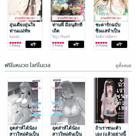
อ่านฟรีจำกัดเวลา
อ่านฟรีจำกัดเวลา
กรงรักกับดัก
วาระซ่อนร้าย
เสน่หา
Shayna
อ่านฟรีจำกัดเวลา
อ่านฟรีจำกัดเวลา
อ่านฟรีจำกัดเวลา
นิยายโรมานซ์
เอมมาลี
อุ่นเตียงอุ่นใจ
/ ริญวาริ
ท่านพี่ มีอนุสักที
ชะตารักฉบับ
นทร์
นิยายโรมานซ์
ท่านแม่ทัพ
เถิด
ซินแสจำเป็น
8 Rating
174 Rating
kanali
ริญวารินทร์
รัตติกาลนิทรา
นิยายรักจีนโบราณ
นิยายรักจีนโบราณ
นิยายรักจีนโบราณ
1 Rating
2 Rating
10 Rating
ฟรีในหมวด ไลท์โนเวล
ดูทั้งหมด
ทะลุมิติมาฉีก
ช่วงชีวิตสุดท้าย
บทนางเอก
ของสตรีน่า
อ่อนแอ ฉันไม่
รังเกียจ
กระเป๋านำโชค
อุตส่าห์ได้น้อง
มะเหมียวเมิน
อุตส่าห์ได้น้อง
/ ฮุ่ย
ถ้าเราชนะตัว
นิยายรักจีนโบราณ
หยาง
นิยายรักจีนโบราณ
ขอเป็นเหยื่ออีก
สาวใหม่ดันเป็น
สาวใหม่ดันเป็น
เอง (แล้วอย่างนี้