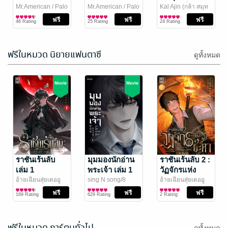
40 Rating
364 Rating
ต่อไป
เจ้าชายประจำ
เจ้าชายประจำ
ใครจะเป็นคน
Mr.American
/ Palo
Mr.American
/ Palo
Kal Ajin (กล้า สมุท
Publishing (พะโล้
ไลท์โนเวล
Publishing (พะโล้
ไลท์โนเวล
วณิช)
ไลท์โนเวล
/ สำนักพิมพ์
โรงเรียน Short
โรงเรียน Short
แพ้ล่ะ)
46 Rating
25 Rating
24 Rating
สำนักพิมพ์)
สำนักพิมพ์)
คมบาง
Story
Story 2
ฟรีในหมวด นิยายแฟนตาซี
ดูทั้งหมด
Arifureta อาชีพ
แผนการค้าขาย
กระจอกแล้ว
สุดชิลของคุณ
ทำไม ยังไงข้าก็
แม่ค้าหน้าดัน
Ryo Shirakome
ราชันเร้นลับ
/
Mr.American
มุมมองนักอ่าน
/ Palo
ราชันเร้นลับ 2 :
First Page Pro.
ไลท์โนเวล
Publishing (พะโล้
ไลท์โนเวล
เทพ 2 (Chapter
เจี้ยน
เล่ม 1
พระเจ้า เล่ม 1
วัฏจักรแห่ง
76 Rating
13 Rating
สำนักพิมพ์)
1)
ชะตา เล่ม 1
อ้ายเฉียนสุ่ยเตออู
sing N song/8
อ้ายเฉียนสุ่ยเตออู
เจ๋ย
นิยายแฟนตาซี
/ Ink Stone
hours
นิยายแฟนตาซี
/ Levon
เจ๋ย / BJK แปล
นิยายแฟนตาซี
/ Ink
169 Rating
629 Rating
2 Rating
Publishing
Stone
ฟรีในหมวด การ์ตูนทั่วไป