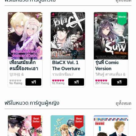
ดูทั้งหมด
ศิษย์ข้าใครว่า
ขอโทษที พอดี
กาก? ระบบ
บรรพจารย์ผม
ศิษย์คืนกำไร
เป็นเจ้าแห่ง
淡味冰淇淋
เพื่อนสมัยเด็ก
/ สำนัก
夜无声 Ye wu
BlaCX Vol. 1
รุ่นพี่ Comic
อักษร
นิยายแฟนตาซี
sheng ka / หทัยไร้
นิยายแฟนตาซี
หมื่นเท่า 1
ยมโลก เล่ม 2
คนนี้จ้องจะเอา
The Overture
Version
10 Rating
16 Rating
อารมณ์
/ Pine
ชีวิตฉัน เล่ม 1
양과람 &
รวมนักเขียน
/
วิศิษฐ์ ศาสนเที่ยง &
Book
inahoyonemura
การ์ตูนทั่วไป
/
Punica Comic
การ์ตูนทั่วไป
Black Tohfu
การ์ตูนทั่วไป
/
No Rating
62 Rating
357 Rating
สำนักพิมพ์ Siam
Punica Comic
Content Partners
ฟรีในหมวด การ์ตูนผู้หญิง
ดูทั้งหมด