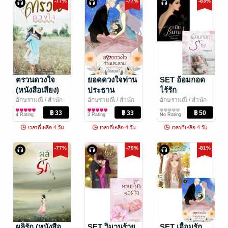
-77%
-77%
-83%
ตรวนดวงใจ
ยอดดวงใจท่าน
SET อ้อมกอด
(หนังสือเสียง)
ประธาน
ไร้รัก
(หนังสือเสียง)
อักษรามณี
/ สำนัก
อักษรามณี
/ สำนัก
อักษรามณี
/ สำนัก
พิมพ์ร้อยฝันปันรัก
นิยายโรมานซ์
พิมพ์ร้อยฝันปันรัก
นิยายโรมานซ์
พิมพ์ร้อยฝันปันรัก
นิยายโรมานซ์
4 Rating
3 Rating
No Rating
เวลาที่เหลือ 4 วัน
เวลาที่เหลือ 4 วัน
เวลาที่เหลือ 4 วัน
-77%
-79%
-81%
ผลิรัก (หนังสือ
SET วิมานร้าย
SET เอื้อมรัก