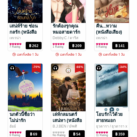
เสน่ห์ร้าย ซ่อน
รักต้องรุกคุณ
คืน...หวาม
กลรัก (หนังสือ
หมอสายดาร์ก
(หนังสือเสียง)
เสียง)
(Dangerous
เทเรน่า
Debby.C
/ ดาริส
เทเรน่า
นิยายโรมานซ์
นิยายโรมานซ์
นิยายโรมานซ์
Love) (หนังสือ
7 Rating
1 Rating
5 Rating
เสียง)
เวลาที่เหลือ 1 วัน
เวลาที่เหลือ 1 วัน
เวลาที่เหลือ 1 วัน
-70%
-66%
-34%
นกตัวนี้ชื่อว่า
เล่ห์กลมนตร์
โอบรักไว้ด้วย
ไม่น่ารัก
เสน่หา (หนังสือ
สายหมอก
(หนังสือเสียง)
เสียง)
(หนังสือเสียง)
อัยย์
B.J.BEN / มัฑศิ
ธุวดารา
/ ธุวดารา x
นิยายรัก
กาญจน
นิยายรัก
Lady Lagrange
นิยายรัก
9 Rating
No Rating
11 Rating