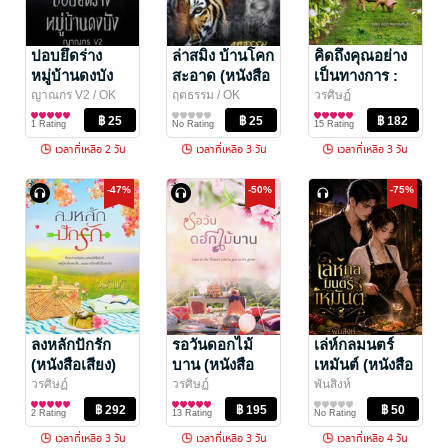
ปอบยึดร่าง
ล่าสมิง บ้านโคก
คิดถึงคุณอย่าง
หมู่บ้านดงบัง
สะอาด (หนังสือ
เป็นทางการ :
(หนังสือเสียง)
เสียง)
Officially
ญาณกร V2
/ OK
ฤตธรรม
/ OK
วรศิษฏ์
books
นิยายลึกลับ/เขย่า
books
นิยายผจญภัย/บู๊แอก
นิยายรัก
Missing You
1 Rating
No Rating
15 Rating
ขวัญ
ชัน
(หนังสือเสียง)
เวลาที่เหลือ 2 วัน
เวลาที่เหลือ 3 วัน
เวลาที่เหลือ 3 วัน
-47%
-50%
-75%
ลงหลักปักรัก
รอวันดอกไม้
เล่ห์กลมนตร์
(หนังสือเสียง)
บาน (หนังสือ
เหมันต์ (หนังสือ
เสียง)
เสียง)
วรศิษฏ์
วรศิษฏ์
พันสิงห์
นิยายโรมานซ์
นิยายโรมานซ์
นิยายรัก
2 Rating
13 Rating
No Rating
เวลาที่เหลือ 3 วัน
เวลาที่เหลือ 3 วัน
เวลาที่เหลือ 4 วัน