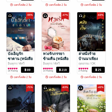
เวลาที่เหลือ 2 วัน
เวลาที่เหลือ 2 วัน
เวลาที่เหลือ 2 วัน
-55%
-37%
-63%
บังเอิญรัก
ทวงรักภรรยา
ล่าสมิงร้าย
ซาตาน (หนังสือ
ข้ามคืน (หนังสือ
บ้านนาเพียง
เสียง)
เสียง)
(หนังสือเสียง)
อินทุกร
/ พัสวี
อินทุกร
/ พัสวี
ฤตธรรม
/ OK
นิยายรัก
นิยายรัก
books
นิยายผจญภัย/บู๊แอก
18 Rating
14 Rating
2 Rating
ชัน
เวลาที่เหลือ 2 วัน
เวลาที่เหลือ 2 วัน
เวลาที่เหลือ 2 วัน
-71%
-63%
-42%