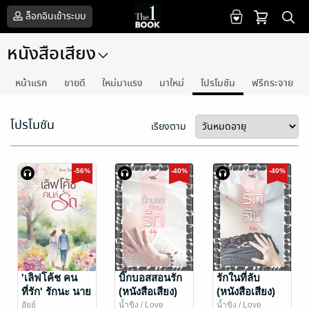
ล็อกอินเข้าระบบ
หนังสือเสียง
หน้าแรก
ขายดี
ใหม่มาแรง
มาใหม่
โปรโมชัน
ฟรีกระจาย
โปรโมชัน
เรียงตาม
-56%
-40%
-40%
'เลิฟโค้ช คน
บิ๊กบอสสอนรัก
รักในที่ลับ
ที่รัก' รักนะ นาย
(หนังสือเสียง)
(หนังสือเสียง)
โค้ชนอกตำรา
อัยย์
น้ำขิง
/ Love
น้ำขิง
/ Love